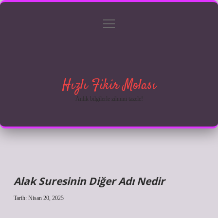
menüyü
Anasayfa
Gizlilik Politikası
Yasal Uyarı
aç
Hakkımızda
Hızlı Fikir Molası
Anlık bilgilerle zihnini tazele!
Alak Suresinin Diğer Adı Nedir
Tarih: Nisan 20, 2025