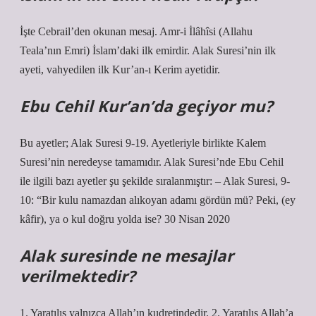
İşte Cebrail’den okunan mesaj. Amr-i İlâhîsi (Allahu
Teala’nın Emri) İslam’daki ilk emirdir. Alak Suresi’nin ilk
ayeti, vahyedilen ilk Kur’an-ı Kerim ayetidir.
Ebu Cehil Kur’an’da geçiyor mu?
Bu ayetler; Alak Suresi 9-19. Ayetleriyle birlikte Kalem
Suresi’nin neredeyse tamamıdır. Alak Suresi’nde Ebu Cehil
ile ilgili bazı ayetler şu şekilde sıralanmıştır: – Alak Suresi, 9-
10: “Bir kulu namazdan alıkoyan adamı gördün mü? Peki, (ey
kâfir), ya o kul doğru yolda ise? 30 Nisan 2020
Alak suresinde ne mesajlar
verilmektedir?
1. Yaratılış yalnızca Allah’ın kudretindedir. 2. Yaratılış Allah’a