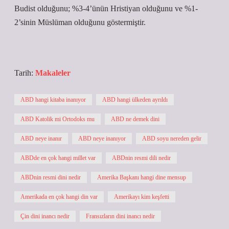
Budist olduğunu; %3-4’ünün Hristiyan olduğunu ve %1-
2’sinin Müslüman olduğunu göstermiştir.
Tarih:
Makaleler
ABD hangi kitaba inanıyor
ABD hangi ülkeden ayrıldı
ABD Katolik mi Ortodoks mu
ABD ne demek dini
ABD neye inanır
ABD neye inanıyor
ABD soyu nereden gelir
ABDde en çok hangi millet var
ABDnin resmi dili nedir
ABDnin resmi dini nedir
Amerika Başkanı hangi dine mensup
Amerikada en çok hangi din var
Amerikayı kim keşfetti
Çin dini inancı nedir
Fransızların dini inancı nedir