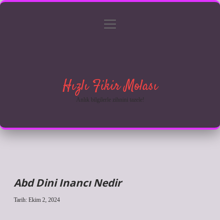
menüyü
Anasayfa
Gizlilik Politikası
Yasal Uyarı
aç
Hakkımızda
Hızlı Fikir Molası
Anlık bilgilerle zihnini tazele!
Abd Dini Inancı Nedir
Tarih: Ekim 2, 2024