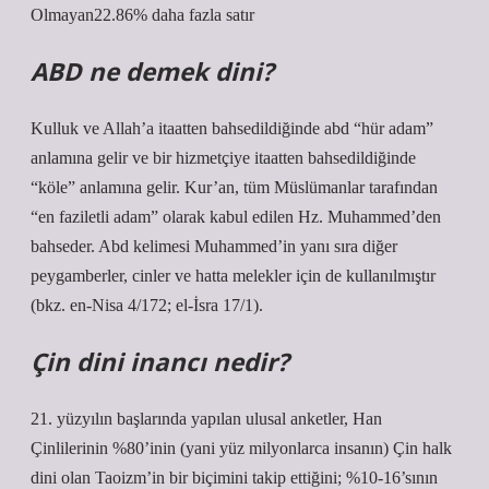
Olmayan22.86% daha fazla satır
ABD ne demek dini?
Kulluk ve Allah’a itaatten bahsedildiğinde abd “hür adam”
anlamına gelir ve bir hizmetçiye itaatten bahsedildiğinde
“köle” anlamına gelir. Kur’an, tüm Müslümanlar tarafından
“en faziletli adam” olarak kabul edilen Hz. Muhammed’den
bahseder. Abd kelimesi Muhammed’in yanı sıra diğer
peygamberler, cinler ve hatta melekler için de kullanılmıştır
(bkz. en-Nisa 4/172; el-İsra 17/1).
Çin dini inancı nedir?
21. yüzyılın başlarında yapılan ulusal anketler, Han
Çinlilerinin %80’inin (yani yüz milyonlarca insanın) Çin halk
dini olan Taoizm’in bir biçimini takip ettiğini; %10-16’sının