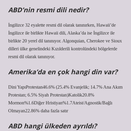
ABD’nin resmi dili nedir?
İngilizce 32 eyalette resmi dil olarak tanınırken, Hawaii’de
İngilizce ile birlikte Hawaii dili, Alaska’da ise İngilizce ile
birlikte 20 yerel dil tanınıyor. Algonquian, Cherokee ve Sioux
dilleri ülke genelindeki Kızılderili kontrolündeki bölgelerde
resmi dil olarak tanınıyor.
Amerika’da en çok hangi din var?
Dini YapıProtestan46.6% (25.4% Evanjelik; 14.7% Ana Akım
Protestan; 6.5% Siyah Protestan)Katolik20.8%
Mormon%1.6Diğer Hristiyan%1.7Ateist/Agnostik/Bağlı
Olmayan22.86% daha fazla satır
ABD hangi ülkeden ayrıldı?