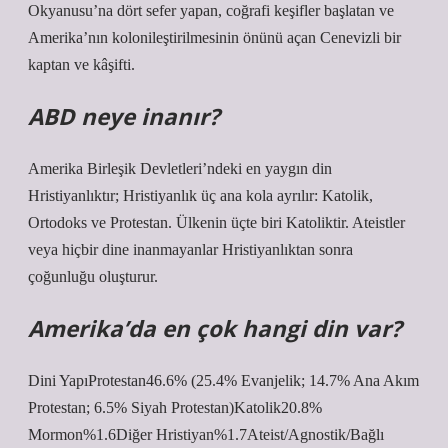
Okyanusu’na dört sefer yapan, coğrafi keşifler başlatan ve
Amerika’nın kolonileştirilmesinin önünü açan Cenevizli bir
kaptan ve kâşifti.
ABD neye inanır?
Amerika Birleşik Devletleri’ndeki en yaygın din
Hristiyanlıktır; Hristiyanlık üç ana kola ayrılır: Katolik,
Ortodoks ve Protestan. Ülkenin üçte biri Katoliktir. Ateistler
veya hiçbir dine inanmayanlar Hristiyanlıktan sonra
çoğunluğu oluşturur.
Amerika’da en çok hangi din var?
Dini YapıProtestan46.6% (25.4% Evanjelik; 14.7% Ana Akım
Protestan; 6.5% Siyah Protestan)Katolik20.8%
Mormon%1.6Diğer Hristiyan%1.7Ateist/Agnostik/Bağlı