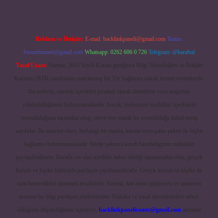
Reklam ve İletişim:
E-mail:
backlinkpaneli@gmail.com
Teams:
forumhizmeti@gmail.com
Whatsapp: 0262 606 0 726
Telegram: @karabul
Yasal Uyarı:
Sitemiz, 5651 Sayılı Kanun gereğince Bilgi Teknolojileri ve İletişim
Kurumu (BTK) tarafından onaylanmış bir Yer Sağlayıcı olarak hizmet vermektedir.
Bu nedenle, sitedeki içerikleri proaktif olarak denetleme veya araştırma
yükümlülüğümüz bulunmamaktadır. Ancak, üyelerimiz yazdıkları içeriklerin
sorumluluğunu taşımakta olup, siteye üye olarak bu sorumluluğu kabul etmiş
sayılırlar. Bu internet sitesi, herhangi bir marka, kurum veya şahıs şirketi ile hiçbir
bağlantısı bulunmamaktadır. Sitede yalnızca kendi hazırladığımız makaleler
paylaşılmaktadır. Burada yer alan içerikler haber niteliği taşımamakta olup, gerçek
kurum ve kişiler hakkında paylaşım yapılmamaktadır. Gerçek kurum ve kişiler ile
isim benzerlikleri tamamen tesadüfidir. Sitemiz, kar amacı gütmeyen ve tamamen
ücretsiz bir bilgi paylaşım platformudur. Hukuka ve yasal düzenlemelere aykırı
olduğunu düşündüğünüz içerikleri,
backlinkpanelicomtr@gmail.com
adresine