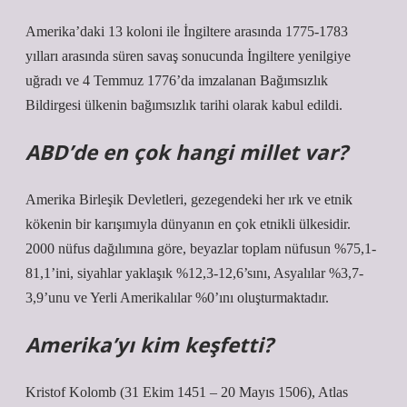
Amerika’daki 13 koloni ile İngiltere arasında 1775-1783
yılları arasında süren savaş sonucunda İngiltere yenilgiye
uğradı ve 4 Temmuz 1776’da imzalanan Bağımsızlık
Bildirgesi ülkenin bağımsızlık tarihi olarak kabul edildi.
ABD’de en çok hangi millet var?
Amerika Birleşik Devletleri, gezegendeki her ırk ve etnik
kökenin bir karışımıyla dünyanın en çok etnikli ülkesidir.
2000 nüfus dağılımına göre, beyazlar toplam nüfusun %75,1-
81,1’ini, siyahlar yaklaşık %12,3-12,6’sını, Asyalılar %3,7-
3,9’unu ve Yerli Amerikalılar %0’ını oluşturmaktadır.
Amerika’yı kim keşfetti?
Kristof Kolomb (31 Ekim 1451 – 20 Mayıs 1506), Atlas