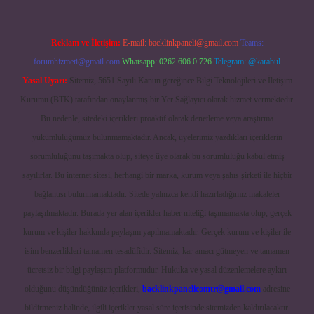
Reklam ve İletişim:
E-mail:
backlinkpaneli@gmail.com
Teams:
forumhizmeti@gmail.com
Whatsapp: 0262 606 0 726
Telegram: @karabul
Yasal Uyarı:
Sitemiz, 5651 Sayılı Kanun gereğince Bilgi Teknolojileri ve İletişim
Kurumu (BTK) tarafından onaylanmış bir Yer Sağlayıcı olarak hizmet vermektedir.
Bu nedenle, sitedeki içerikleri proaktif olarak denetleme veya araştırma
yükümlülüğümüz bulunmamaktadır. Ancak, üyelerimiz yazdıkları içeriklerin
sorumluluğunu taşımakta olup, siteye üye olarak bu sorumluluğu kabul etmiş
sayılırlar. Bu internet sitesi, herhangi bir marka, kurum veya şahıs şirketi ile hiçbir
bağlantısı bulunmamaktadır. Sitede yalnızca kendi hazırladığımız makaleler
paylaşılmaktadır. Burada yer alan içerikler haber niteliği taşımamakta olup, gerçek
kurum ve kişiler hakkında paylaşım yapılmamaktadır. Gerçek kurum ve kişiler ile
isim benzerlikleri tamamen tesadüfidir. Sitemiz, kar amacı gütmeyen ve tamamen
ücretsiz bir bilgi paylaşım platformudur. Hukuka ve yasal düzenlemelere aykırı
olduğunu düşündüğünüz içerikleri,
backlinkpanelicomtr@gmail.com
adresine
bildirmeniz halinde, ilgili içerikler yasal süre içerisinde sitemizden kaldırılacaktır.