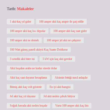
Tarih:
Makaleler
1 akü kaç yıl gider
100 amper akü kaç amper ile şarj edilir
100 amper akü kaç kw depolar
100 amper akü kaç saat gider
100 amper akü ne demek
100 amper jel akü ne çalıştırır
100 Watt güneş paneli aküyü Kaç Saatte Doldurur
3 senelik akü biter mi
5 kW için kaç akü gerekir
Akü boşalan araba ne kadar sürede dolar
Akü kaç saat dayanır hesaplama
Akünün bittiği nasıl anlaşılır
Bitmiş akü kaç volt gösterir
En iyi akü hangisi
Jel akü kaç yıl dayanır
Jel akü neden çabuk bitiyor
Soğuk havada akü neden boşalır
Varta 100 amper akü kaç lira