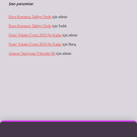
Son yorumlar
Hava Kurutucu Tahliye Nedir
için
admin
Hava Kurutucu Tahliye Nedir
için
Sadık
Noter Vekalet Ücreti 2024 Ne Kadar
için
admin
Noter Vekalet Ücreti 2024 Ne Kadar
için
Barış
Anason Tansiyonu Yükseltir Mi
için
admin
iriş