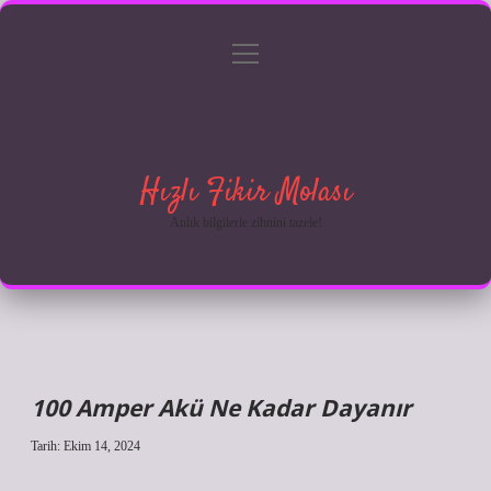
menüyü
Anasayfa
Gizlilik Politikası
Yasal Uyarı
aç
Hakkımızda
Hızlı Fikir Molası
Anlık bilgilerle zihnini tazele!
100 Amper Akü Ne Kadar Dayanır
Tarih: Ekim 14, 2024