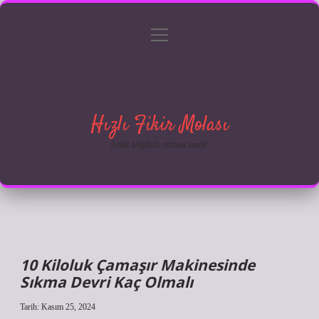
menüyü
Anasayfa
Gizlilik Politikası
Yasal Uyarı
aç
Hakkımızda
Hızlı Fikir Molası
Anlık bilgilerle zihnini tazele!
10 Kiloluk Çamaşır Makinesinde
Sıkma Devri Kaç Olmalı
Tarih: Kasım 25, 2024