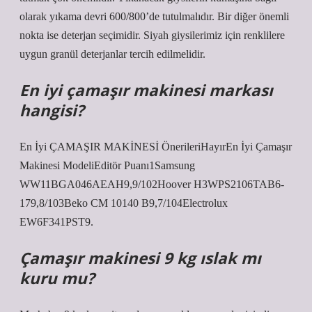
olarak yıkama devri 600/800’de tutulmalıdır. Bir diğer önemli
nokta ise deterjan seçimidir. Siyah giysilerimiz için renklilere
uygun granül deterjanlar tercih edilmelidir.
En iyi çamaşır makinesi markası
hangisi?
En İyi ÇAMAŞIR MAKİNESİ ÖnerileriHayırEn İyi Çamaşır
Makinesi ModeliEditör Puanı1Samsung
WW11BGA046AEAH9,9/102Hoover H3WPS2106TAB6-
179,8/103Beko CM 10140 B9,7/104Electrolux
EW6F341PST9.
Çamaşır makinesi 9 kg ıslak mı
kuru mu?