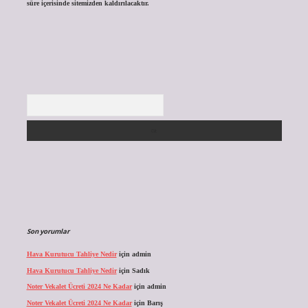
süre içerisinde sitemizden kaldırılacaktır.
Arama
Son yorumlar
Hava Kurutucu Tahliye Nedir
için
admin
Hava Kurutucu Tahliye Nedir
için
Sadık
Noter Vekalet Ücreti 2024 Ne Kadar
için
admin
Noter Vekalet Ücreti 2024 Ne Kadar
için
Barış