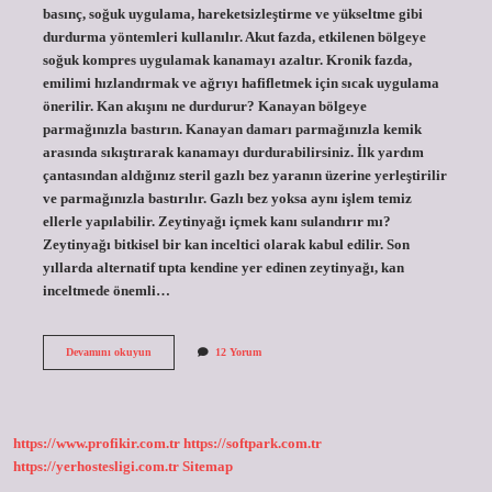
basınç, soğuk uygulama, hareketsizleştirme ve yükseltme gibi
durdurma yöntemleri kullanılır. Akut fazda, etkilenen bölgeye
soğuk kompres uygulamak kanamayı azaltır. Kronik fazda,
emilimi hızlandırmak ve ağrıyı hafifletmek için sıcak uygulama
önerilir. Kan akışını ne durdurur? Kanayan bölgeye
parmağınızla bastırın. Kanayan damarı parmağınızla kemik
arasında sıkıştırarak kanamayı durdurabilirsiniz. İlk yardım
çantasından aldığınız steril gazlı bez yaranın üzerine yerleştirilir
ve parmağınızla bastırılır. Gazlı bez yoksa aynı işlem temiz
ellerle yapılabilir. Zeytinyağı içmek kanı sulandırır mı?
Zeytinyağı bitkisel bir kan inceltici olarak kabul edilir. Son
yıllarda alternatif tıpta kendine yer edinen zeytinyağı, kan
inceltmede önemli…
Kanı
Devamını okuyun
12 Yorum
Ne
Durdurur
Zeytinyağı
https://www.profikir.com.tr
https://softpark.com.tr
https://yerhostesligi.com.tr
Sitemap