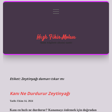
menüyü
Anasayfa
Gizlilik Politikası
Yasal Uyarı
aç
Hakkımızda
Hızlı Fikir Molası
Anlık bilgilerle zihnini tazele!
Etiket:
Zeytinyağı damarı tıkar mı
Kanı Ne Durdurur Zeytinyağı
Tarih: Ekim 14, 2024
Kanı en hızlı ne durdurur? Kanamayı önlemek için doğrudan