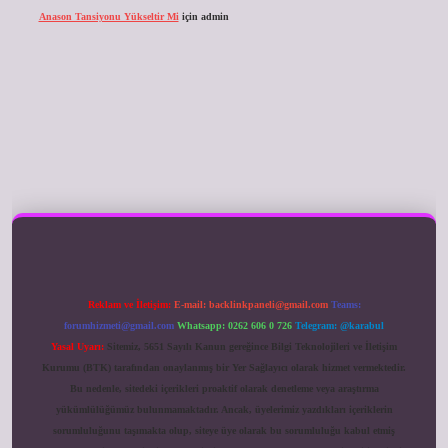
Anason Tansiyonu Yükseltir Mi
için
admin
ilbet giriş
Reklam ve İletişim:
E-mail:
backlinkpaneli@gmail.com
Teams:
forumhizmeti@gmail.com
Whatsapp: 0262 606 0 726
Telegram: @karabul
Yasal Uyarı:
Sitemiz, 5651 Sayılı Kanun gereğince Bilgi Teknolojileri ve İletişim
Kurumu (BTK) tarafından onaylanmış bir Yer Sağlayıcı olarak hizmet vermektedir.
Bu nedenle, sitedeki içerikleri proaktif olarak denetleme veya araştırma
yükümlülüğümüz bulunmamaktadır. Ancak, üyelerimiz yazdıkları içeriklerin
sorumluluğunu taşımakta olup, siteye üye olarak bu sorumluluğu kabul etmiş