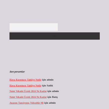
Arama
Son yorumlar
Hava Kurutucu Tahliye Nedir
için
admin
Hava Kurutucu Tahliye Nedir
için
Sadık
Noter Vekalet Ücreti 2024 Ne Kadar
için
admin
Noter Vekalet Ücreti 2024 Ne Kadar
için
Barış
Anason Tansiyonu Yükseltir Mi
için
admin