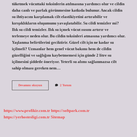
tüketmek vücuttaki toksinlerin atılmasına yardımcı olur ve cildin
daha canlı ve parlak görünmesine katkıda bulunur. Ancak cildin
su ihtiyacını karşılamak cilt elastikiyetini artırabilir ve
kırışıklıkların oluşumunu yavaşlatabilir. Su cildi temizler mi?
Ilık su cildi temizler. Ilık su içmek vücut ısısını artırır ve
terlemeye neden olur. Bu cildin toksinleri atmasına yardımcı olur.
Yaşlanma belirtilerini geciktirir. Güzel cilt için ne kadar su
içilmeli? Uzmanlar hem genel vücut bakımı hem de cildin
güzelliğini ve sağlığını kaybetmemesi için günde 2 litre su
içilmesini şiddetle öneriyor. Yeterli su alımı sağlanmazsa cilt
sahip olması gereken nem…
Suyu
Devamını okuyun
2 Yorum
Cilde
Iyi
Gelir
Mi
https://www.profikir.com.tr
https://softpark.com.tr
https://yerhostesligi.com.tr
Sitemap