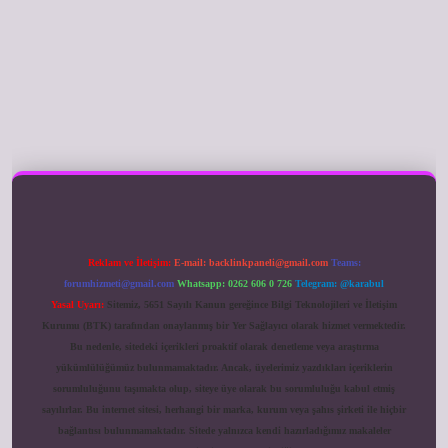
ilbet giriş
Reklam ve İletişim:
E-mail:
backlinkpaneli@gmail.com
Teams:
forumhizmeti@gmail.com
Whatsapp: 0262 606 0 726
Telegram: @karabul
Yasal Uyarı:
Sitemiz, 5651 Sayılı Kanun gereğince Bilgi Teknolojileri ve İletişim
Kurumu (BTK) tarafından onaylanmış bir Yer Sağlayıcı olarak hizmet vermektedir.
Bu nedenle, sitedeki içerikleri proaktif olarak denetleme veya araştırma
yükümlülüğümüz bulunmamaktadır. Ancak, üyelerimiz yazdıkları içeriklerin
sorumluluğunu taşımakta olup, siteye üye olarak bu sorumluluğu kabul etmiş
sayılırlar. Bu internet sitesi, herhangi bir marka, kurum veya şahıs şirketi ile hiçbir
bağlantısı bulunmamaktadır. Sitede yalnızca kendi hazırladığımız makaleler