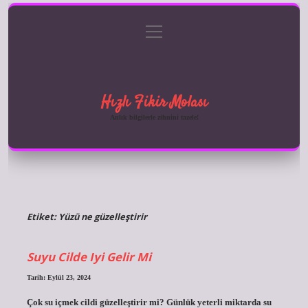
menüyü
Anasayfa
Gizlilik Politikası
Yasal Uyarı
aç
Hakkımızda
Hızlı Fikir Molası
Anlık bilgilerle zihnini tazele!
Etiket:
Yüzü ne güzelleştirir
Suyu Cilde Iyi Gelir Mi
Tarih: Eylül 23, 2024
Çok su içmek cildi güzelleştirir mi? Günlük yeterli miktarda su