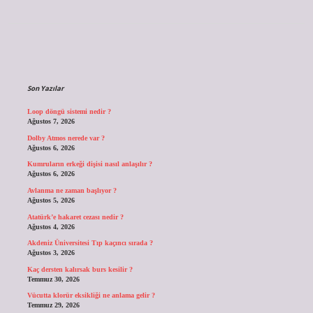
Sidebar
Son Yazılar
Loop döngü sistemi nedir ?
Ağustos 7, 2026
Dolby Atmos nerede var ?
Ağustos 6, 2026
Kumruların erkeği dişisi nasıl anlaşılır ?
Ağustos 6, 2026
Avlanma ne zaman başlıyor ?
Ağustos 5, 2026
Atatürk’e hakaret cezası nedir ?
Ağustos 4, 2026
Akdeniz Üniversitesi Tıp kaçıncı sırada ?
Ağustos 3, 2026
Kaç dersten kalırsak burs kesilir ?
Temmuz 30, 2026
Vücutta klorür eksikliği ne anlama gelir ?
Temmuz 29, 2026