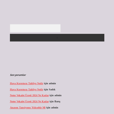
Arama
Son yorumlar
Hava Kurutucu Tahliye Nedir
için
admin
Hava Kurutucu Tahliye Nedir
için
Sadık
Noter Vekalet Ücreti 2024 Ne Kadar
için
admin
Noter Vekalet Ücreti 2024 Ne Kadar
için
Barış
Anason Tansiyonu Yükseltir Mi
için
admin