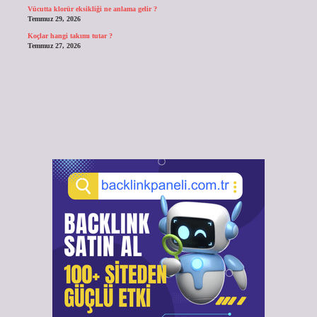
Vücutta klorür eksikliği ne anlama gelir ?
Temmuz 29, 2026
Koçlar hangi takımı tutar ?
Temmuz 27, 2026