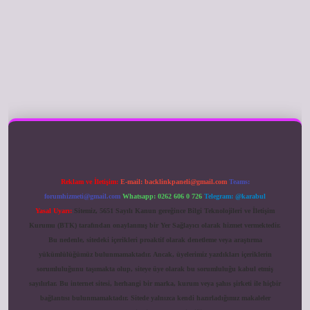
ilbet giriş
Reklam ve İletişim:
E-mail:
backlinkpaneli@gmail.com
Teams:
forumhizmeti@gmail.com
Whatsapp: 0262 606 0 726
Telegram: @karabul
Yasal Uyarı:
Sitemiz, 5651 Sayılı Kanun gereğince Bilgi Teknolojileri ve İletişim
Kurumu (BTK) tarafından onaylanmış bir Yer Sağlayıcı olarak hizmet vermektedir.
Bu nedenle, sitedeki içerikleri proaktif olarak denetleme veya araştırma
yükümlülüğümüz bulunmamaktadır. Ancak, üyelerimiz yazdıkları içeriklerin
sorumluluğunu taşımakta olup, siteye üye olarak bu sorumluluğu kabul etmiş
sayılırlar. Bu internet sitesi, herhangi bir marka, kurum veya şahıs şirketi ile hiçbir
bağlantısı bulunmamaktadır. Sitede yalnızca kendi hazırladığımız makaleler