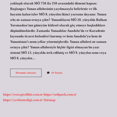
yaklaşık olarak MÖ 750 ila 350 arasındaki dönemi kapsar.
Başlangıcı Yunan alfabesinin yayılmasıyla belirlenir ve ilk
hayatta kalan izler MÖ 8. yüzyılın ikinci yarısına dayanır. Yunan
ırkı ne zaman ortaya çıktı? Yunanlıların MÖ 20. yüzyılda Balkan
Yarımadası’nın güneyine kitlesel olarak göç etmeye başladıkları
düşünülmektedir. Zamanla Yunanlılar Anadolu’da ve Karadeniz
kıyısında ticaret kolonileri kurmuş ve hem Anadolu’yu hem de
Yunanistan’ı uzun yıllar yönetmişlerdir. Yunan alfabesi ne zaman
ortaya çıktı? Yunan alfabesiyle hiçbir ilgisi olmayan bu yazı
sistemi MÖ 13. yüzyılda terk edilmiş ve MÖ 9. yüzyılın sonu veya
MÖ 8. yüzyılın…
Yunanca
Devamını okuyun
10 Yorum
Ne
Zaman
Ortaya
Çıktı
https://www.profikir.com.tr
https://softpark.com.tr
https://yerhostesligi.com.tr
Sitemap