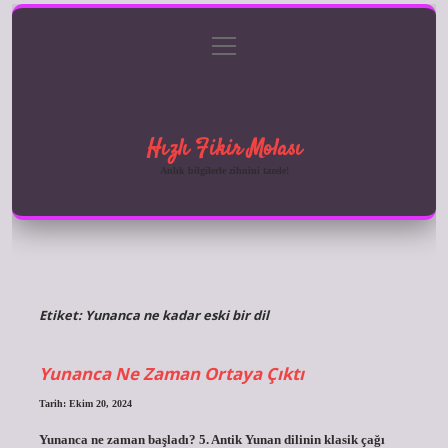
menüyü
Anasayfa
Gizlilik Politikası
Yasal Uyarı
aç
Hakkımızda
Hızlı Fikir Molası
Anlık bilgilerle zihnini tazele!
Etiket:
Yunanca ne kadar eski bir dil
Yunanca Ne Zaman Ortaya Çıktı
Tarih: Ekim 20, 2024
Yunanca ne zaman başladı? 5. Antik Yunan dilinin klasik çağı