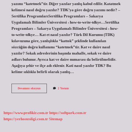
yazımı “katetmek”tir. Diğer yazılar yanlış kabul edilir. Katatmek
kelimesi nasıl doğru yazılır? TDK’ya göre doğru yazımı nedir? –
Sertifika ProgramlarıSertifika Programları – Sakarya
Uygulamalı Bilimler Üniversitesi › how-to-write-tdkye…Sertifika
Programları – Sakarya Uygulamalı Bilimler Üniversitesi › how-
to-write-tdkye… Kat et nasıl yazılır? Türk Dil Kurumu (TDK)
kılavuzuna göre, yanlışlıkla “kattok” şeklinde kullanılan
sözcüğün doğru kullanımı “katetmek”tir. Kat ve daire nasıl
yazılır? Sokak adreslerinin başında mahalle, sokak ve daire
adları bulunur. Ayrıca kat ve daire numarası da belirtilmelidir.
Aşağıya şehir ve ilçe adı eklenir. Kati nasıl yazılır TDK? Bu
kelime sıklıkla belirli olarak yanlış…
Kat
Devamını okuyun
2 Yorum
Ve
Kat
Nasıl
Yazılır
Tdk
https://www.profikir.com.tr
https://softpark.com.tr
https://yerhostesligi.com.tr
Sitemap