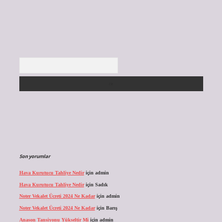
Arama
Son yorumlar
Hava Kurutucu Tahliye Nedir
için
admin
Hava Kurutucu Tahliye Nedir
için
Sadık
Noter Vekalet Ücreti 2024 Ne Kadar
için
admin
Noter Vekalet Ücreti 2024 Ne Kadar
için
Barış
Anason Tansiyonu Yükseltir Mi
için
admin