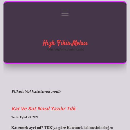
menüyü
Anasayfa
Gizlilik Politikası
Yasal Uyarı
aç
Hakkımızda
Hızlı Fikir Molası
Anlık bilgilerle zihnini tazele!
Etiket:
Yol katetmek nedir
Kat Ve Kat Nasıl Yazılır Tdk
Tarih: Eylül 23, 2024
Kat etmek ayri mi? TDK’ya göre Katetmek kelimesinin doğru