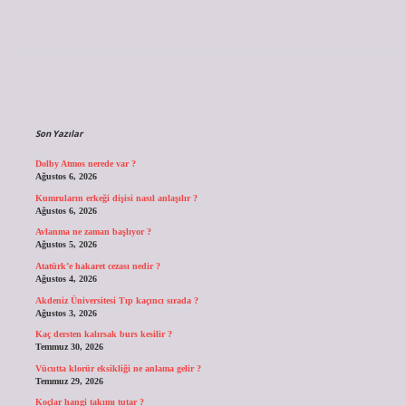
Sidebar
Son Yazılar
Dolby Atmos nerede var ?
Ağustos 6, 2026
Kumruların erkeği dişisi nasıl anlaşılır ?
Ağustos 6, 2026
Avlanma ne zaman başlıyor ?
Ağustos 5, 2026
Atatürk’e hakaret cezası nedir ?
Ağustos 4, 2026
Akdeniz Üniversitesi Tıp kaçıncı sırada ?
Ağustos 3, 2026
Kaç dersten kalırsak burs kesilir ?
Temmuz 30, 2026
Vücutta klorür eksikliği ne anlama gelir ?
Temmuz 29, 2026
Koçlar hangi takımı tutar ?