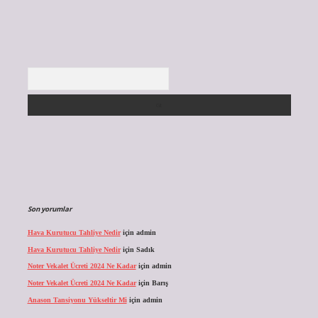
Arama
Son yorumlar
Hava Kurutucu Tahliye Nedir
için
admin
Hava Kurutucu Tahliye Nedir
için
Sadık
Noter Vekalet Ücreti 2024 Ne Kadar
için
admin
Noter Vekalet Ücreti 2024 Ne Kadar
için
Barış
Anason Tansiyonu Yükseltir Mi
için
admin