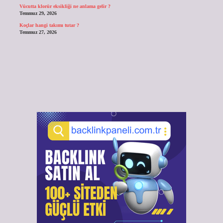
Vücutta klorür eksikliği ne anlama gelir ?
Temmuz 29, 2026
Koçlar hangi takımı tutar ?
Temmuz 27, 2026