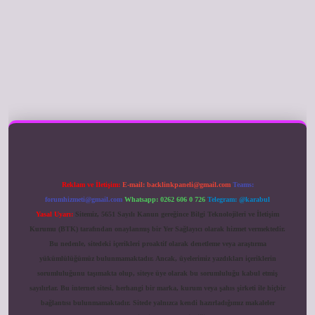
ilbet giriş
Reklam ve İletişim:
E-mail:
backlinkpaneli@gmail.com
Teams:
forumhizmeti@gmail.com
Whatsapp: 0262 606 0 726
Telegram: @karabul
Yasal Uyarı:
Sitemiz, 5651 Sayılı Kanun gereğince Bilgi Teknolojileri ve İletişim
Kurumu (BTK) tarafından onaylanmış bir Yer Sağlayıcı olarak hizmet vermektedir.
Bu nedenle, sitedeki içerikleri proaktif olarak denetleme veya araştırma
yükümlülüğümüz bulunmamaktadır. Ancak, üyelerimiz yazdıkları içeriklerin
sorumluluğunu taşımakta olup, siteye üye olarak bu sorumluluğu kabul etmiş
sayılırlar. Bu internet sitesi, herhangi bir marka, kurum veya şahıs şirketi ile hiçbir
bağlantısı bulunmamaktadır. Sitede yalnızca kendi hazırladığımız makaleler