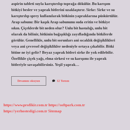
aspirin tableti suyla karıştırılıp toprağa dökülür. Bu karışım
bitkiyi besler ve yaprak bitlerini uzaklaştırır. Sirke: Sirke ve su
karıştırılıp sprey kullanılarak bitkinin yapraklarına püskürtülür.
Arap sabunu: Bir kaşık Arap sabununu suda eritin ve bitkiye
sıkın. Çiçeklerde bit neden olur? Unlu bit hastalığı, unlu bit
olarak da bilinir, bitkinin bağışıklığı zayıfladığında bitkilerde
görülür. Genellikle, unlu bit sorunları ani sıcaklık değişiklikleri
veya ani çevresel değişiklikler nedeniyle ortaya çıkabilir. Bitki
bitine ne iyi gelir? Beyaz yaprak bitleri sirke ile yok edilebilir.
Özellikle çiçek yağı, elma sirkesi ve su karışımı ile yaprak
bitleriyle savaşabilirsiniz. Yeşil yaprak…
Çiçekler
Devamını okuyun
12 Yorum
Neden
Bitlenir
https://www.profikir.com.tr
https://softpark.com.tr
https://yerhostesligi.com.tr
Sitemap