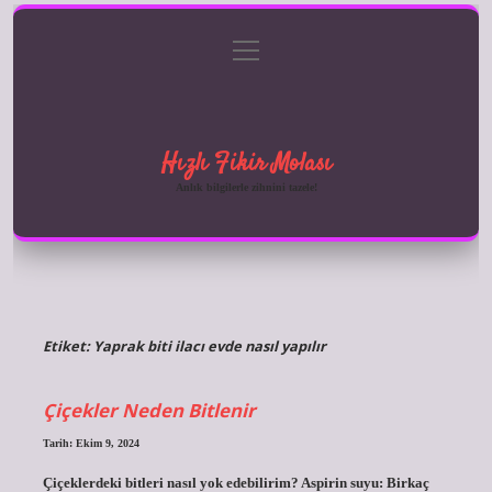
menüyü
Anasayfa
Gizlilik Politikası
Yasal Uyarı
aç
Hakkımızda
Hızlı Fikir Molası
Anlık bilgilerle zihnini tazele!
Etiket:
Yaprak biti ilacı evde nasıl yapılır
Çiçekler Neden Bitlenir
Tarih: Ekim 9, 2024
Çiçeklerdeki bitleri nasıl yok edebilirim? Aspirin suyu: Birkaç