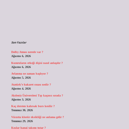
Sidebar
Son Yazılar
Dolby Atmos nerede var ?
Ağustos 6, 2026
Kumruların erkeği dişisi nasıl anlaşılır ?
Ağustos 6, 2026
Avlanma ne zaman başlıyor ?
Ağustos 5, 2026
Atatürk’e hakaret cezası nedir ?
Ağustos 4, 2026
Akdeniz Üniversitesi Tıp kaçıncı sırada ?
Ağustos 3, 2026
Kaç dersten kalırsak burs kesilir ?
Temmuz 30, 2026
Vücutta klorür eksikliği ne anlama gelir ?
Temmuz 29, 2026
Koçlar hangi takımı tutar ?