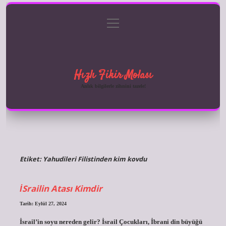
menüyü
Anasayfa
Gizlilik Politikası
Yasal Uyarı
aç
Hakkımızda
Hızlı Fikir Molası
Anlık bilgilerle zihnini tazele!
Etiket:
Yahudileri Filistinden kim kovdu
İSrailin Atası Kimdir
Tarih: Eylül 27, 2024
İsrail’in soyu nereden gelir? İsrail Çocukları, İbrani din büyüğü