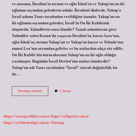
ve atasının, İbrahim’in torunu ve oğlu İshak’ın ve Yakup’un on iki
oğlunun soyundan gelenlerin adıdır. İbrahimî dinlerde, Yakup’a
İsrail adının Tanrı tarafından verildiğine inanılır. Yakup’un on
iki oğlunun soyundan gelenler, İsrail’in On İki Kabilesini
oluşturdu. Yahudilerin atası kimdir? Tanah anlatılarına göre
Yahudiler aslen Kenan’da yaşayan İbrahim’in, karısı Sara’nın,
oğlu İshak’ın, torunu Yakup’un ve Yakup’un karısı ve Yehuda’nın
annesi Lea’nın soyundan gelirler ve bu atalardan sıkça söz edilir.
On İki Kabile’nin kurucularının Yakup’un on iki oğlu olduğu
yazılmıştır. Bugünkü İsrail Devleti’nin ataları kimlerdir?
Yakup’un adı Tanrı tarafından “İsrail” olarak değiştirildi, bu
da…
İSrailin
Devamını okuyun
2 Yorum
Atası
Kimdir
https://www.profikir.com.tr
https://softpark.com.tr
https://yerhostesligi.com.tr
Sitemap