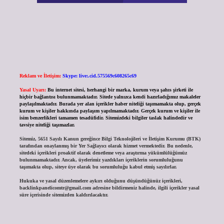
Reklam ve İletişim:
Skype: live:.cid.575569c608265c69
Yasal Uyarı:
Bu internet sitesi, herhangi bir marka, kurum veya şahıs şirketi ile
hiçbir bağlantısı bulunmamaktadır. Sitede yalnızca kendi hazırladığımız makaleler
paylaşılmaktadır. Burada yer alan içerikler haber niteliği taşımamakta olup, gerçek
kurum ve kişiler hakkında paylaşım yapılmamaktadır. Gerçek kurum ve kişiler ile
isim benzerlikleri tamamen tesadüfidir. Sitemizdeki bilgiler taslak halindedir ve
tavsiye niteliği taşımazlar.
Sitemiz, 5651 Sayılı Kanun gereğince Bilgi Teknolojileri ve İletişim Kurumu (BTK)
tarafından onaylanmış bir Yer Sağlayıcı olarak hizmet vermektedir. Bu nedenle,
sitedeki içerikleri proaktif olarak denetleme veya araştırma yükümlülüğümüz
bulunmamaktadır. Ancak, üyelerimiz yazdıkları içeriklerin sorumluluğunu
taşımakta olup, siteye üye olarak bu sorumluluğu kabul etmiş sayılırlar.
Hukuka ve yasal düzenlemelere aykırı olduğunu düşündüğünüz içerikleri,
backlinkpanelicomtr@gmail.com
adresine bildirmeniz halinde, ilgili içerikler yasal
süre içerisinde sitemizden kaldırılacaktır.