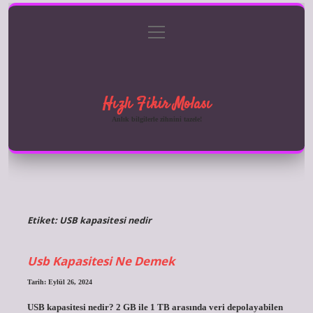
menüyü
Anasayfa
Gizlilik Politikası
Yasal Uyarı
aç
Hakkımızda
Hızlı Fikir Molası
Anlık bilgilerle zihnini tazele!
Etiket:
USB kapasitesi nedir
Usb Kapasitesi Ne Demek
Tarih: Eylül 26, 2024
USB kapasitesi nedir? 2 GB ile 1 TB arasında veri depolayabilen