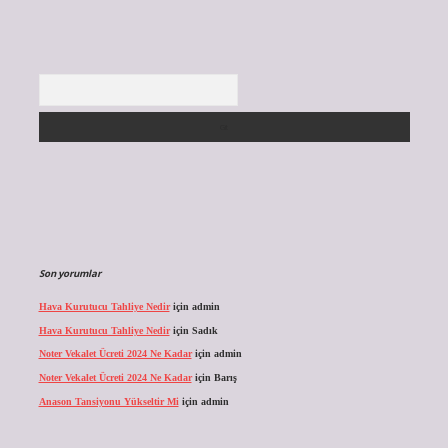
Arama
Son yorumlar
Hava Kurutucu Tahliye Nedir
için
admin
Hava Kurutucu Tahliye Nedir
için
Sadık
Noter Vekalet Ücreti 2024 Ne Kadar
için
admin
Noter Vekalet Ücreti 2024 Ne Kadar
için
Barış
Anason Tansiyonu Yükseltir Mi
için
admin