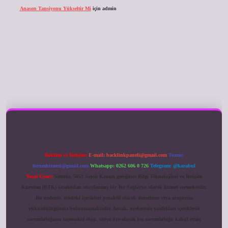
Anason Tansiyonu Yükseltir Mi
için
admin
ilbet giriş
Reklam ve İletişim:
E-mail:
backlinkpaneli@gmail.com
Teams:
forumhizmeti@gmail.com
Whatsapp: 0262 606 0 726
Telegram: @karabul
Yasal Uyarı:
Sitemiz, 5651 Sayılı Kanun gereğince Bilgi Teknolojileri ve İletişim
Kurumu (BTK) tarafından onaylanmış bir Yer Sağlayıcı olarak hizmet vermektedir.
Bu nedenle, sitedeki içerikleri proaktif olarak denetleme veya araştırma
yükümlülüğümüz bulunmamaktadır. Ancak, üyelerimiz yazdıkları içeriklerin
sorumluluğunu taşımakta olup, siteye üye olarak bu sorumluluğu kabul etmiş