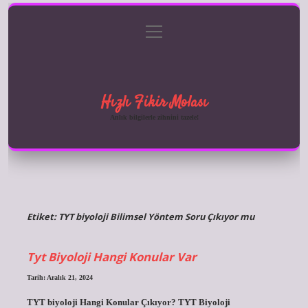
menüyü
Anasayfa
Gizlilik Politikası
Yasal Uyarı
aç
Hakkımızda
Hızlı Fikir Molası
Anlık bilgilerle zihnini tazele!
Etiket:
TYT biyoloji Bilimsel Yöntem Soru Çıkıyor mu
Tyt Biyoloji Hangi Konular Var
Tarih: Aralık 21, 2024
TYT biyoloji Hangi Konular Çıkıyor? TYT Biyoloji