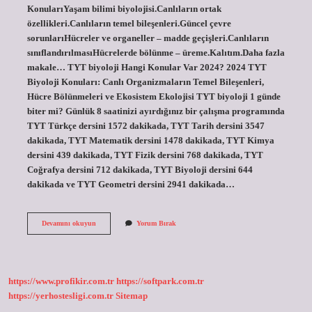
KonularıYaşam bilimi biyolojisi.Canlıların ortak
özellikleri.Canlıların temel bileşenleri.Güncel çevre
sorunlarıHücreler ve organeller – madde geçişleri.Canlıların
sınıflandırılmasıHücrelerde bölünme – üreme.Kalıtım.Daha fazla
makale… TYT biyoloji Hangi Konular Var 2024? 2024 TYT
Biyoloji Konuları: Canlı Organizmaların Temel Bileşenleri,
Hücre Bölünmeleri ve Ekosistem Ekolojisi TYT biyoloji 1 günde
biter mi? Günlük 8 saatinizi ayırdığınız bir çalışma programında
TYT Türkçe dersini 1572 dakikada, TYT Tarih dersini 3547
dakikada, TYT Matematik dersini 1478 dakikada, TYT Kimya
dersini 439 dakikada, TYT Fizik dersini 768 dakikada, TYT
Coğrafya dersini 712 dakikada, TYT Biyoloji dersini 644
dakikada ve TYT Geometri dersini 2941 dakikada…
Tyt
Devamını okuyun
Yorum Bırak
Biyoloji
Hangi
Konular
Var
https://www.profikir.com.tr
https://softpark.com.tr
https://yerhostesligi.com.tr
Sitemap