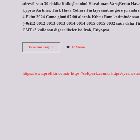
süresi1 saat 30 dakikaKalkışİstanbul HavalimanıVarışErcan Hava
Cyprus Airlines, Türk Hava Yolları Türkiye saatine göre şu anda
4 Ekim 2024 Cuma günü 07:00 olacak. Kıbrıs Rum kesiminde saat 
(+0s)12:0012:0013:0013:0014:0014:0015:0015:0032 satır daha Türki
GMT+3 kullanan diğer ülkeler ise Irak, Etiyopya,…
Kıbrıs
Devamını okuyun
12 Yorum
Saati
Ile
Türkiye
Saati
Aynı
https://www.profikir.com.tr
https://softpark.com.tr
https://yerhostes
Mı