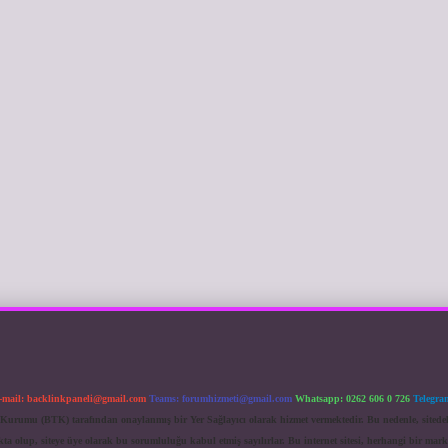
-mail:
backlinkpaneli@gmail.com
Teams:
forumhizmeti@gmail.com
Whatsapp: 0262 606 0 726
Telegra
im Kurumu (BTK) tarafından onaylanmış bir Yer Sağlayıcı olarak hizmet vermektedir. Bu nedenle, sited
 olup, siteye üye olarak bu sorumluluğu kabul etmiş sayılırlar. Bu internet sitesi, herhangi bir mark