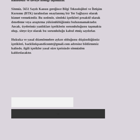
halindedir ve tavsiye niteliği taşımazlar.
Sitemiz, 5651 Sayılı Kanun gereğince Bilgi Teknolojileri ve İletişim
Kurumu (BTK) tarafından onaylanmış bir Yer Sağlayıcı olarak
hizmet vermektedir. Bu nedenle, sitedeki içerikleri proaktif olarak
denetleme veya araştırma yükümlülüğümüz bulunmamaktadır.
Ancak, üyelerimiz yazdıkları içeriklerin sorumluluğunu taşımakta
olup, siteye üye olarak bu sorumluluğu kabul etmiş sayılırlar.
Hukuka ve yasal düzenlemelere aykırı olduğunu düşündüğünüz
içerikleri,
backlinkpanelicomtr@gmail.com
adresine bildirmeniz
halinde, ilgili içerikler yasal süre içerisinde sitemizden
kaldırılacaktır.
Arama