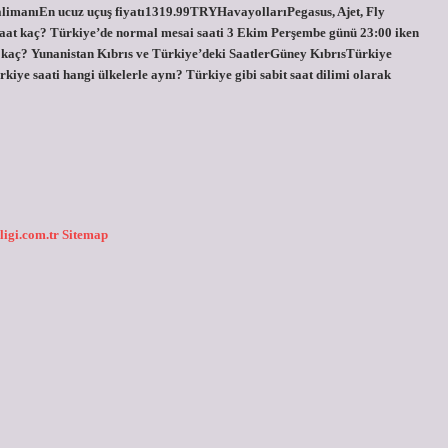
limanıEn ucuz uçuş fiyatı1319.99TRYHavayollarıPegasus, Ajet, Fly
 saat kaç? Türkiye’de normal mesai saati 3 Ekim Perşembe günü 23:00 iken
kaç? Yunanistan Kıbrıs ve Türkiye’deki SaatlerGüney KıbrısTürkiye
ye saati hangi ülkelerle aynı? Türkiye gibi sabit saat dilimi olarak
ligi.com.tr
Sitemap