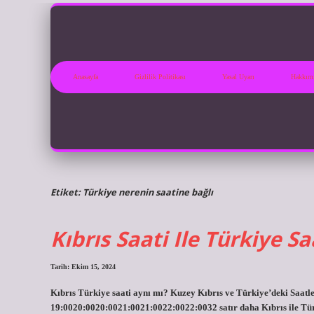
Anasayfa
Gizlilik Politikası
Yasal Uyarı
Hakkım
Etiket:
Türkiye nerenin saatine bağlı
Kıbrıs Saati Ile Türkiye Sa
Tarih: Ekim 15, 2024
Kıbrıs Türkiye saati aynı mı? Kuzey Kıbrıs ve Türkiye’deki Saatl
19:0020:0020:0021:0021:0022:0022:0032 satır daha Kıbrıs ile Tür