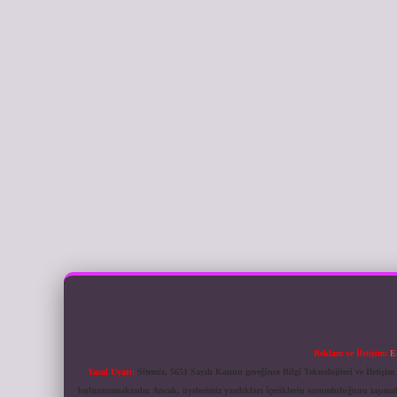
Reklam ve İletişim:
E
Yasal Uyarı:
Sitemiz, 5651 Sayılı Kanun gereğince Bilgi Teknolojileri ve İletiş
bulunmamaktadır. Ancak, üyelerimiz yazdıkları içeriklerin sorumluluğunu taşımakta