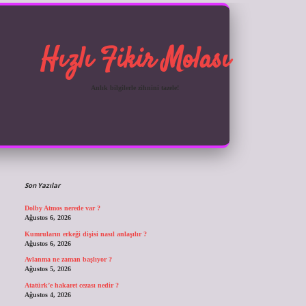
Hızlı Fikir Molası
Anlık bilgilerle zihnini tazele!
Sidebar
ilbet giriş
Son Yazılar
Dolby Atmos nerede var ?
Ağustos 6, 2026
Kumruların erkeği dişisi nasıl anlaşılır ?
Ağustos 6, 2026
Avlanma ne zaman başlıyor ?
Ağustos 5, 2026
Atatürk’e hakaret cezası nedir ?
Ağustos 4, 2026