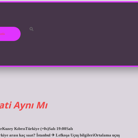
ızda
ati Aynı Mı
erKuzey KıbrısTürkiye (+0s)Salı 19:00Salı
kiye arası kaç saat? İstanbul ✈ Lefkoşa Uçuş bilgileriOrtalama uçuş