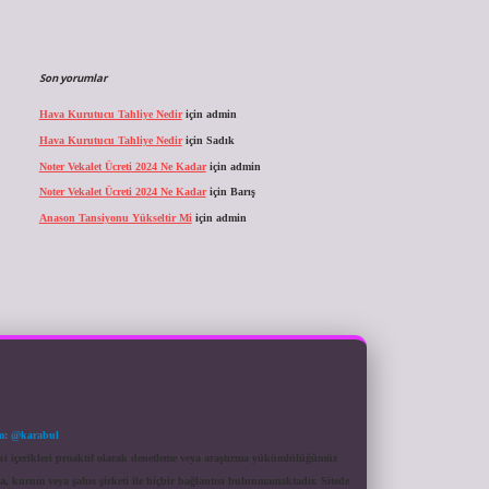
Son yorumlar
Hava Kurutucu Tahliye Nedir
için
admin
Hava Kurutucu Tahliye Nedir
için
Sadık
Noter Vekalet Ücreti 2024 Ne Kadar
için
admin
Noter Vekalet Ücreti 2024 Ne Kadar
için
Barış
Anason Tansiyonu Yükseltir Mi
için
admin
m: @karabul
eki içerikleri proaktif olarak denetleme veya araştırma yükümlülüğümüz
a, kurum veya şahıs şirketi ile hiçbir bağlantısı bulunmamaktadır. Sitede