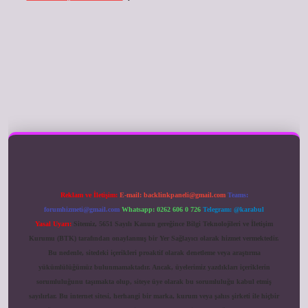
ilbet giriş
Reklam ve İletişim:
E-mail:
backlinkpaneli@gmail.com
Teams:
forumhizmeti@gmail.com
Whatsapp: 0262 606 0 726
Telegram: @karabul
Yasal Uyarı:
Sitemiz, 5651 Sayılı Kanun gereğince Bilgi Teknolojileri ve İletişim
Kurumu (BTK) tarafından onaylanmış bir Yer Sağlayıcı olarak hizmet vermektedir.
Bu nedenle, sitedeki içerikleri proaktif olarak denetleme veya araştırma
yükümlülüğümüz bulunmamaktadır. Ancak, üyelerimiz yazdıkları içeriklerin
sorumluluğunu taşımakta olup, siteye üye olarak bu sorumluluğu kabul etmiş
sayılırlar. Bu internet sitesi, herhangi bir marka, kurum veya şahıs şirketi ile hiçbir