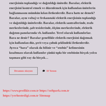
enerjisinin toplandığı ve dağıtıldığı ünitedir. Baralar, elektrik
enerjisini kontrol etmek ve düzenlemek için kullanılan ünitelerin
bağlanmasını mümkün kılan iletkenlerdir. Bara hattı ne demek?
Baralar, aynı voltaj ve frekanstaki elektrik enerjisinin toplandığı
ve dağıtıldığı ünitelerdir. Baralar, elektrik santrallerinde, trafo
merkezlerinde, şalt tesislerinde, ölçüm merkezlerinde, elektrik
dağıtım panolarında vb. kullanılır. Yerel olarak kullanılırlar.
Bara ne denir? Baralar genellikle elektrik enerjisini dağıtmak
için kullanılan düz, şerit veya çubuk şeklindeki iletkenlerdir.
Ayrıca “bara” olarak da bilinir ve “otobüs” kelimesinin
kısaltması olarak kullanılır çünkü tıpkı bir otobüsün birçok yolcu
taşıması gibi ray da birçok…
Bara
Devamını okuyun
10 Yorum
Bağlantısı
Nedir
https://www.profikir.com.tr
https://softpark.com.tr
https://yerhostesligi.com.tr
Sitemap