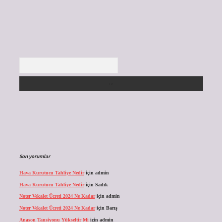
Arama
Son yorumlar
Hava Kurutucu Tahliye Nedir
için
admin
Hava Kurutucu Tahliye Nedir
için
Sadık
Noter Vekalet Ücreti 2024 Ne Kadar
için
admin
Noter Vekalet Ücreti 2024 Ne Kadar
için
Barış
Anason Tansiyonu Yükseltir Mi
için
admin