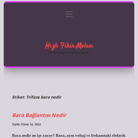
menüyü
Anasayfa
Gizlilik Politikası
Yasal Uyarı
aç
Hakkımızda
Hızlı Fikir Molası
Anlık bilgilerle zihnini tazele!
Etiket:
Trifaze bara nedir
Bara Bağlantısı Nedir
Tarih: Ekim 14, 2024
Bara nedir ne işe yarar? Bara, aynı voltaj ve frekanstaki elektrik