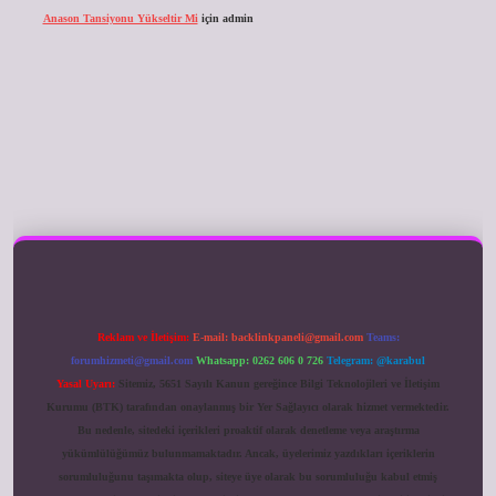
Anason Tansiyonu Yükseltir Mi
için
admin
ilbet giriş
Reklam ve İletişim:
E-mail:
backlinkpaneli@gmail.com
Teams:
forumhizmeti@gmail.com
Whatsapp: 0262 606 0 726
Telegram: @karabul
Yasal Uyarı:
Sitemiz, 5651 Sayılı Kanun gereğince Bilgi Teknolojileri ve İletişim
Kurumu (BTK) tarafından onaylanmış bir Yer Sağlayıcı olarak hizmet vermektedir.
Bu nedenle, sitedeki içerikleri proaktif olarak denetleme veya araştırma
yükümlülüğümüz bulunmamaktadır. Ancak, üyelerimiz yazdıkları içeriklerin
sorumluluğunu taşımakta olup, siteye üye olarak bu sorumluluğu kabul etmiş