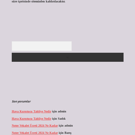
süre içerisinde sitemizden kaldırılacaktır.
Arama
Son yorumlar
Hava Kurutucu Tahliye Nedir
için
admin
Hava Kurutucu Tahliye Nedir
için
Sadık
Noter Vekalet Ücreti 2024 Ne Kadar
için
admin
Noter Vekalet Ücreti 2024 Ne Kadar
için
Barış