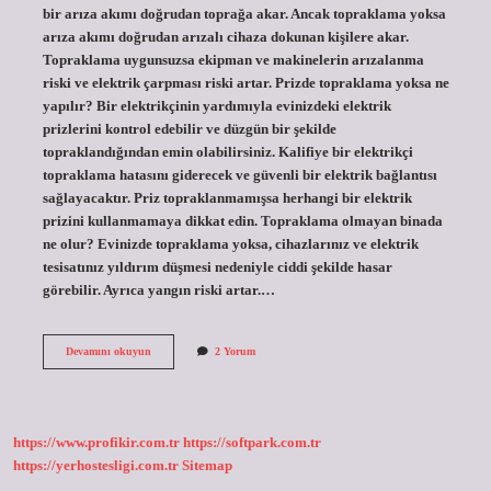
bir arıza akımı doğrudan toprağa akar. Ancak topraklama yoksa
arıza akımı doğrudan arızalı cihaza dokunan kişilere akar.
Topraklama uygunsuzsa ekipman ve makinelerin arızalanma
riski ve elektrik çarpması riski artar. Prizde topraklama yoksa ne
yapılır? Bir elektrikçinin yardımıyla evinizdeki elektrik
prizlerini kontrol edebilir ve düzgün bir şekilde
topraklandığından emin olabilirsiniz. Kalifiye bir elektrikçi
topraklama hatasını giderecek ve güvenli bir elektrik bağlantısı
sağlayacaktır. Priz topraklanmamışsa herhangi bir elektrik
prizini kullanmamaya dikkat edin. Topraklama olmayan binada
ne olur? Evinizde topraklama yoksa, cihazlarınız ve elektrik
tesisatınız yıldırım düşmesi nedeniyle ciddi şekilde hasar
görebilir. Ayrıca yangın riski artar.…
Topraklama
Devamını okuyun
2 Yorum
Olmazsa
Ne
Olur
https://www.profikir.com.tr
https://softpark.com.tr
https://yerhostesligi.com.tr
Sitemap