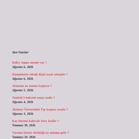
Sidebar
Son Yazılar
Dolby Atmos nerede var ?
Ağustos 6, 2026
Kumruların erkeği dişisi nasıl anlaşılır ?
Ağustos 6, 2026
Avlanma ne zaman başlıyor ?
Ağustos 5, 2026
Atatürk’e hakaret cezası nedir ?
Ağustos 4, 2026
Akdeniz Üniversitesi Tıp kaçıncı sırada ?
Ağustos 3, 2026
Kaç dersten kalırsak burs kesilir ?
Temmuz 30, 2026
Vücutta klorür eksikliği ne anlama gelir ?
Temmuz 29, 2026