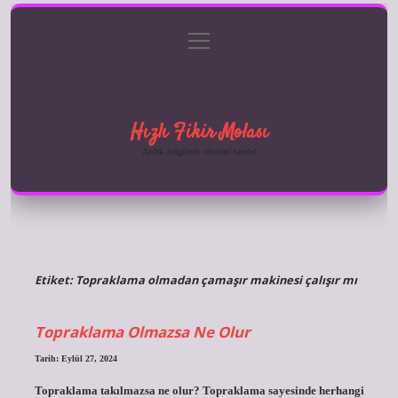
menüyü
Anasayfa
Gizlilik Politikası
Yasal Uyarı
aç
Hakkımızda
Hızlı Fikir Molası
Anlık bilgilerle zihnini tazele!
Etiket:
Topraklama olmadan çamaşır makinesi çalışır mı
Topraklama Olmazsa Ne Olur
Tarih: Eylül 27, 2024
Topraklama takılmazsa ne olur? Topraklama sayesinde herhangi