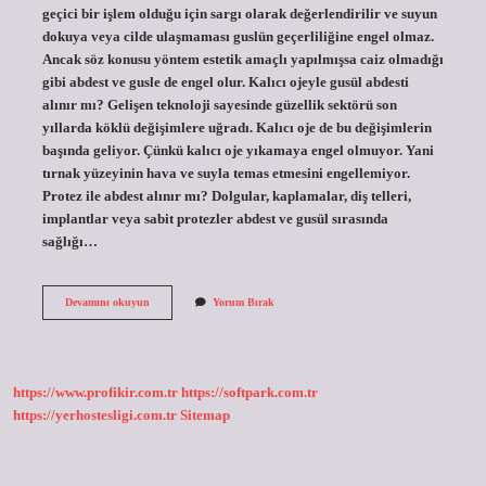
geçici bir işlem olduğu için sargı olarak değerlendirilir ve suyun
dokuya veya cilde ulaşmaması guslün geçerliliğine engel olmaz.
Ancak söz konusu yöntem estetik amaçlı yapılmışsa caiz olmadığı
gibi abdest ve gusle de engel olur. Kalıcı ojeyle gusül abdesti
alınır mı? Gelişen teknoloji sayesinde güzellik sektörü son
yıllarda köklü değişimlere uğradı. Kalıcı oje de bu değişimlerin
başında geliyor. Çünkü kalıcı oje yıkamaya engel olmuyor. Yani
tırnak yüzeyinin hava ve suyla temas etmesini engellemiyor.
Protez ile abdest alınır mı? Dolgular, kaplamalar, diş telleri,
implantlar veya sabit protezler abdest ve gusül sırasında
sağlığı…
Protez
Devamını okuyun
Yorum Bırak
Tırnak
Ile
Gusül
Abdesti
Alınır
https://www.profikir.com.tr
https://softpark.com.tr
Mı
https://yerhostesligi.com.tr
Sitemap