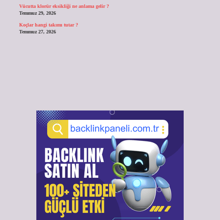
Vücutta klorür eksikliği ne anlama gelir ?
Temmuz 29, 2026
Koçlar hangi takımı tutar ?
Temmuz 27, 2026