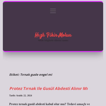
menüyü
Anasayfa
Gizlilik Politikası
Yasal Uyarı
aç
Hakkımızda
Hızlı Fikir Molası
Anlık bilgilerle zihnini tazele!
Etiket:
Tırnak gusle engel mi
Protez Tırnak Ile Gusül Abdesti Alınır Mı
Tarih: Aralık 22, 2024
Protez tırnak gusül abdesti kabul olur mu? Tedavi amaçlı ve