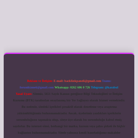
ilbet giriş
Reklam ve İletişim:
E-mail:
backlinkpaneli@gmail.com
Teams:
forumhizmeti@gmail.com
Whatsapp: 0262 606 0 726
Telegram: @karabul
Yasal Uyarı:
Sitemiz, 5651 Sayılı Kanun gereğince Bilgi Teknolojileri ve İletişim
Kurumu (BTK) tarafından onaylanmış bir Yer Sağlayıcı olarak hizmet vermektedir.
Bu nedenle, sitedeki içerikleri proaktif olarak denetleme veya araştırma
yükümlülüğümüz bulunmamaktadır. Ancak, üyelerimiz yazdıkları içeriklerin
sorumluluğunu taşımakta olup, siteye üye olarak bu sorumluluğu kabul etmiş
sayılırlar. Bu internet sitesi, herhangi bir marka, kurum veya şahıs şirketi ile hiçbir
bağlantısı bulunmamaktadır. Sitede yalnızca kendi hazırladığımız makaleler