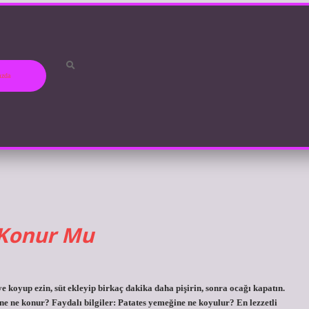
ızda
 Konur Mu
koyup ezin, süt ekleyip birkaç dakika daha pişirin, sonra ocağı kapatın.
ine ne konur? Faydalı bilgiler: Patates yemeğine ne koyulur? En lezzetli