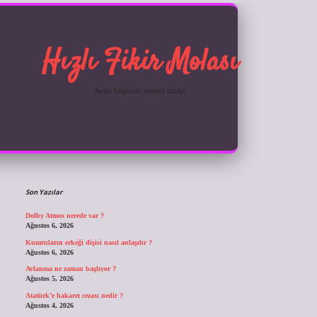
Hızlı Fikir Molası
Anlık bilgilerle zihnini tazele!
Sidebar
ilbet giriş
Son Yazılar
Dolby Atmos nerede var ?
Ağustos 6, 2026
Kumruların erkeği dişisi nasıl anlaşılır ?
Ağustos 6, 2026
Avlanma ne zaman başlıyor ?
Ağustos 5, 2026
Atatürk’e hakaret cezası nedir ?
Ağustos 4, 2026