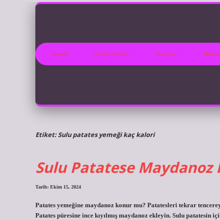
Anasayfa
Gizlilik Politikası
Yasal Uyarı
Hakkım
Etiket:
Sulu patates yemeği kaç kalori
Sulu Patatese Maydanoz
Tarih: Ekim 15, 2024
Patates yemeğine maydanoz konur mu? Patatesleri tekrar tencereye 
Patates püresine ince kıyılmış maydanoz ekleyin. Sulu patatesin iç