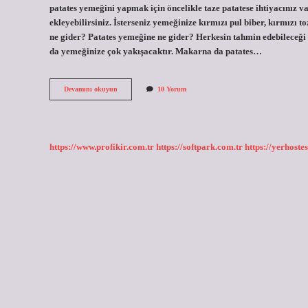
patates yemeğini yapmak için öncelikle taze patatese ihtiyacınız v
ekleyebilirsiniz. İsterseniz yemeğinize kırmızı pul biber, kırmızı to
ne gider? Patates yemeğine ne gider? Herkesin tahmin edebileceği 
da yemeğinize çok yakışacaktır. Makarna da patates…
Sulu
Devamını okuyun
10 Yorum
Patatese
Maydanoz
Konur
Mu
https://www.profikir.com.tr
https://softpark.com.tr
https://yerhostes