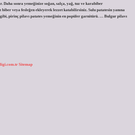
ar. Daha sonra yemeğinize soğan, salça, yağ, tuz ve karabiber
z biber veya fesleğen ekleyerek lezzet katabilirsiniz. Sulu patatesin yanına
gibi, pirinç pilavı patates yemeğinin en popüler garnitürü. … Bulgur pilavı
ligi.com.tr
Sitemap