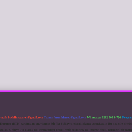
-mail:
backlinkpaneli@gmail.com
Teams:
forumhizmeti@gmail.com
Whatsapp: 0262 606 0 726
Telegra
im Kurumu (BTK) tarafından onaylanmış bir Yer Sağlayıcı olarak hizmet vermektedir. Bu nedenle, sited
 olup, siteye üye olarak bu sorumluluğu kabul etmiş sayılırlar. Bu internet sitesi, herhangi bir mark