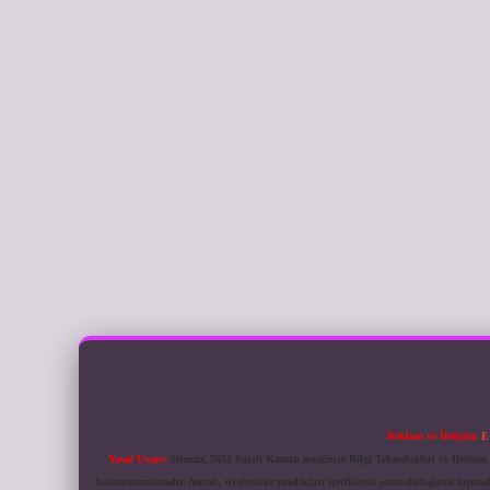
Reklam ve İletişim:
E
Yasal Uyarı:
Sitemiz, 5651 Sayılı Kanun gereğince Bilgi Teknolojileri ve İletiş
bulunmamaktadır. Ancak, üyelerimiz yazdıkları içeriklerin sorumluluğunu taşımakta