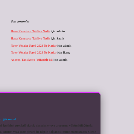
Son yorumlar
Hava Kurutucu Tahliye Nedir
için
admin
Hava Kurutucu Tahliye Nedir
için
Sadık
Noter Vekalet Ücreti 2024 Ne Kadar
için
admin
Noter Vekalet Ücreti 2024 Ne Kadar
için
Barış
Anason Tansiyonu Yükseltir Mi
için
admin
m: @karabul
eki içerikleri proaktif olarak denetleme veya araştırma yükümlülüğümüz
a, kurum veya şahıs şirketi ile hiçbir bağlantısı bulunmamaktadır. Sitede