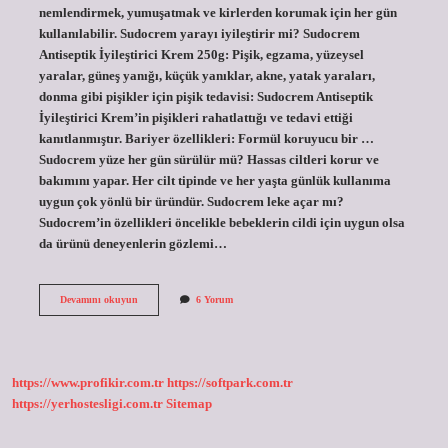
nemlendirmek, yumuşatmak ve kirlerden korumak için her gün
kullanılabilir. Sudocrem yarayı iyileştirir mi? Sudocrem
Antiseptik İyileştirici Krem 250g: Pişik, egzama, yüzeysel
yaralar, güneş yanığı, küçük yanıklar, akne, yatak yaraları,
donma gibi pişikler için pişik tedavisi: Sudocrem Antiseptik
İyileştirici Krem’in pişikleri rahatlattığı ve tedavi ettiği
kanıtlanmıştır. Bariyer özellikleri: Formül koruyucu bir …
Sudocrem yüze her gün sürülür mü? Hassas ciltleri korur ve
bakımını yapar. Her cilt tipinde ve her yaşta günlük kullanıma
uygun çok yönlü bir üründür. Sudocrem leke açar mı?
Sudocrem’in özellikleri öncelikle bebeklerin cildi için uygun olsa
da ürünü deneyenlerin gözlemi…
Sudocrem
Devamını okuyun
6 Yorum
Ne
Zaman
Etkisini
Gösterir
https://www.profikir.com.tr
https://softpark.com.tr
https://yerhostesligi.com.tr
Sitemap