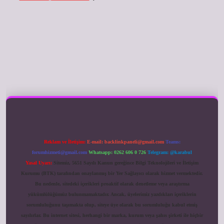
ilbet giriş
Reklam ve İletişim:
E-mail:
backlinkpaneli@gmail.com
Teams:
forumhizmeti@gmail.com
Whatsapp: 0262 606 0 726
Telegram: @karabul
Yasal Uyarı:
Sitemiz, 5651 Sayılı Kanun gereğince Bilgi Teknolojileri ve İletişim
Kurumu (BTK) tarafından onaylanmış bir Yer Sağlayıcı olarak hizmet vermektedir.
Bu nedenle, sitedeki içerikleri proaktif olarak denetleme veya araştırma
yükümlülüğümüz bulunmamaktadır. Ancak, üyelerimiz yazdıkları içeriklerin
sorumluluğunu taşımakta olup, siteye üye olarak bu sorumluluğu kabul etmiş
sayılırlar. Bu internet sitesi, herhangi bir marka, kurum veya şahıs şirketi ile hiçbir