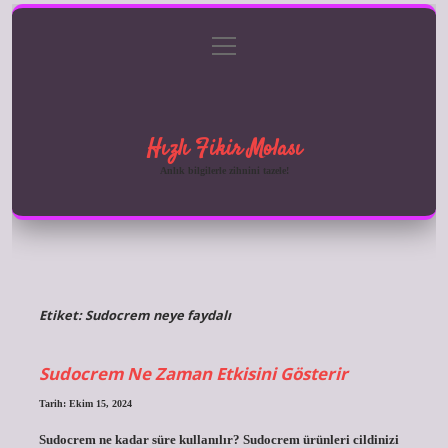
menüyü
Anasayfa
Gizlilik Politikası
Yasal Uyarı
aç
Hakkımızda
Hızlı Fikir Molası
Anlık bilgilerle zihnini tazele!
Etiket:
Sudocrem neye faydalı
Sudocrem Ne Zaman Etkisini Gösterir
Tarih: Ekim 15, 2024
Sudocrem ne kadar süre kullanılır? Sudocrem ürünleri cildinizi