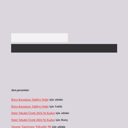
Arama
Son yorumlar
Hava Kurutucu Tahliye Nedir
için
admin
Hava Kurutucu Tahliye Nedir
için
Sadık
Noter Vekalet Ücreti 2024 Ne Kadar
için
admin
Noter Vekalet Ücreti 2024 Ne Kadar
için
Barış
Anason Tansiyonu Yükseltir Mi
için
admin