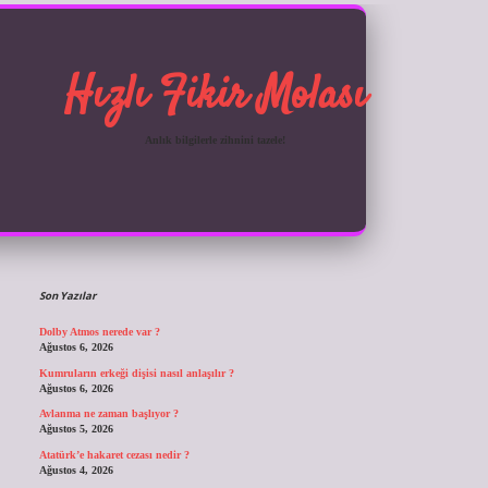
Hızlı Fikir Molası
Anlık bilgilerle zihnini tazele!
Sidebar
ilbet giriş
Son Yazılar
Dolby Atmos nerede var ?
Ağustos 6, 2026
Kumruların erkeği dişisi nasıl anlaşılır ?
Ağustos 6, 2026
Avlanma ne zaman başlıyor ?
Ağustos 5, 2026
Atatürk’e hakaret cezası nedir ?
Ağustos 4, 2026