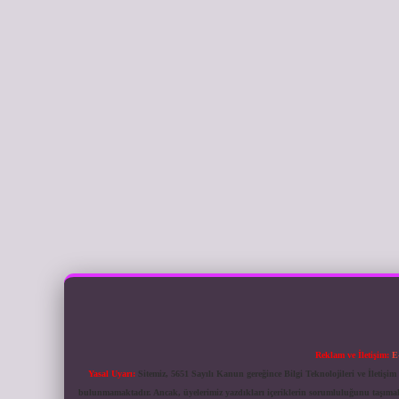
Reklam ve İletişim:
E
Yasal Uyarı:
Sitemiz, 5651 Sayılı Kanun gereğince Bilgi Teknolojileri ve İletiş
bulunmamaktadır. Ancak, üyelerimiz yazdıkları içeriklerin sorumluluğunu taşımakta