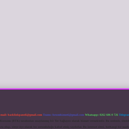
-mail:
backlinkpaneli@gmail.com
Teams:
forumhizmeti@gmail.com
Whatsapp: 0262 606 0 726
Telegra
im Kurumu (BTK) tarafından onaylanmış bir Yer Sağlayıcı olarak hizmet vermektedir. Bu nedenle, sited
 olup, siteye üye olarak bu sorumluluğu kabul etmiş sayılırlar. Bu internet sitesi, herhangi bir mark