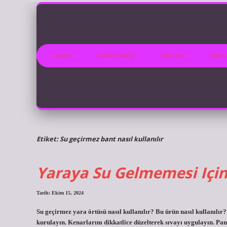
Anasayfa
Gizlilik Politikası
Yasal Uyarı
Hakkım
Etiket:
Su geçirmez bant nasıl kullanılır
Yaraya Su Gelmemesi Içi
Tarih: Ekim 15, 2024
Su geçirmez yara örtüsü nasıl kullanılır? Bu ürün nasıl kullanılır?
kurulayın. Kenarlarını dikkatlice düzelterek sıvayı uygulayın. Pa