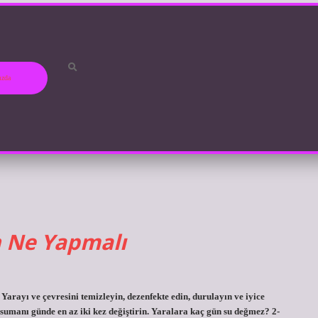
ızda
n Ne Yapmalı
 Yarayı ve çevresini temizleyin, dezenfekte edin, durulayın ve iyice
nsumanı günde en az iki kez değiştirin. Yaralara kaç gün su değmez? 2-