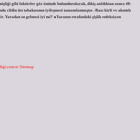
şliği gibi faktörler göz önünde bulundurularak, dikiş atıldıktan sonra 48-
a cildin üst tabakasının iyileşmesi tamamlanmıştır. -Bazı kirli ve akıntılı
ir. Yaradan su gelmesi iyi mi? ●Yaranın etrafındaki şişlik enfeksiyon
ligi.com.tr
Sitemap