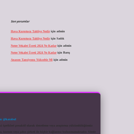
Son yorumlar
Hava Kurutucu Tahliye Nedir
için
admin
Hava Kurutucu Tahliye Nedir
için
Sadık
Noter Vekalet Ücreti 2024 Ne Kadar
için
admin
Noter Vekalet Ücreti 2024 Ne Kadar
için
Barış
Anason Tansiyonu Yükseltir Mi
için
admin
m: @karabul
eki içerikleri proaktif olarak denetleme veya araştırma yükümlülüğümüz
a, kurum veya şahıs şirketi ile hiçbir bağlantısı bulunmamaktadır. Sitede