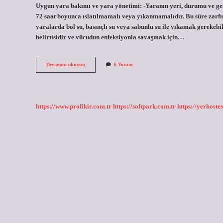
Uygun yara bakımı ve yara yönetimi: -Yaranın yeri, durumu ve geni
72 saat boyunca ıslatılmamalı veya yıkanmamalıdır. Bu süre zarfınd
yaralarda bol su, basınçlı su veya sabunlu su ile yıkamak gerekebil
belirtisidir ve vücudun enfeksiyonla savaşmak için…
Yaraya
Devamını okuyun
6 Yorum
Su
Gelmemesi
Için
Ne
Yapmalı
https://www.profikir.com.tr
https://softpark.com.tr
https://yerhostes