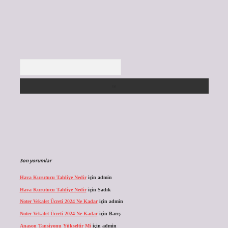
Arama
Son yorumlar
Hava Kurutucu Tahliye Nedir
için
admin
Hava Kurutucu Tahliye Nedir
için
Sadık
Noter Vekalet Ücreti 2024 Ne Kadar
için
admin
Noter Vekalet Ücreti 2024 Ne Kadar
için
Barış
Anason Tansiyonu Yükseltir Mi
için
admin