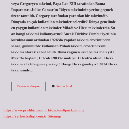
veya Gregoryen takvimi, Papa Leo XIII tarafından Roma
İmparatoru Julius Caesar’ın Jülyen takviminin yerine geçmek
üzere tanıtıldı. Gregory tarafından yaratılan bir takvimdir.
Dünyada en çok kullanılan takvimler nelerdir? Dünya genelinde
en yaygın kullanılan takvimler Miladi ve Hicri takvimlerdir. Şu
an hangi takvimi kullanıyoruz? Ancak Türkiye Cumhuriyeti’nin
kurulmasının ardından 1926’da yapılan takvim devriminden
sonra, günümüzde kullanılan Miladi takvim devletin resmi
takvimi olarak kabul edildi. Buna rağmen uzun yıllar mali yıl 1
Mart’ta başladı; 1 Ocak 1983’te mali yıl 1 Ocak’a alındı. Hicri
takvim 2024 bugün ayın kaçı? Hangi Hicri gündeyiz? 2024 Hicri
takviminde…
Günümüzde
Devamını okuyun
Yorum Bırak
En
Çok
Kullanılan
Takvim
Nedir
https://www.profikir.com.tr
https://softpark.com.tr
https://yerhostesligi.com.tr
Sitemap