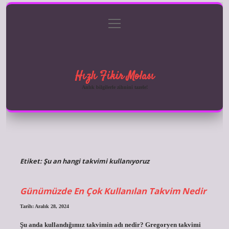
menüyü
Anasayfa
Gizlilik Politikası
Yasal Uyarı
aç
Hakkımızda
Hızlı Fikir Molası
Anlık bilgilerle zihnini tazele!
Etiket:
Şu an hangi takvimi kullanıyoruz
Günümüzde En Çok Kullanılan Takvim Nedir
Tarih: Aralık 28, 2024
Şu anda kullandığımız takvimin adı nedir? Gregoryen takvimi