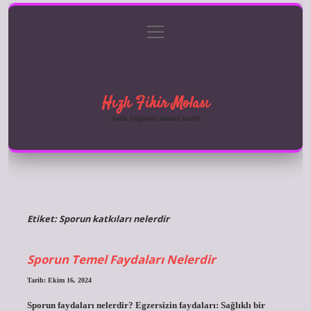
menüyü
Anasayfa
Gizlilik Politikası
Yasal Uyarı
aç
Hakkımızda
Hızlı Fikir Molası
Anlık bilgilerle zihnini tazele!
Etiket:
Sporun katkıları nelerdir
Sporun Temel Faydaları Nelerdir
Tarih: Ekim 16, 2024
Sporun faydaları nelerdir? Egzersizin faydaları: Sağlıklı bir