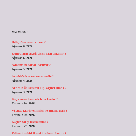
Sidebar
Son Yazılar
Dolby Atmos nerede var ?
Ağustos 6, 2026
Kumruların erkeği dişisi nasıl anlaşılır ?
Ağustos 6, 2026
Avlanma ne zaman başlıyor ?
Ağustos 5, 2026
Atatürk’e hakaret cezası nedir ?
Ağustos 4, 2026
Akdeniz Üniversitesi Tıp kaçıncı sırada ?
Ağustos 3, 2026
Kaç dersten kalırsak burs kesilir ?
Temmuz 30, 2026
Vücutta klorür eksikliği ne anlama gelir ?
Temmuz 29, 2026
Koçlar hangi takımı tutar ?
Temmuz 27, 2026
Kelime-i tevhid Hatmi kaç kere okunur ?