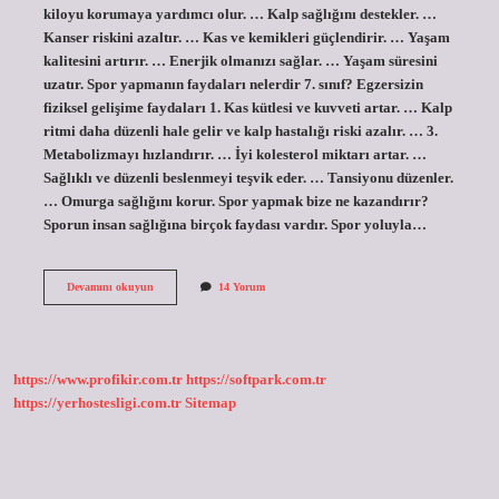
kiloyu korumaya yardımcı olur. … Kalp sağlığını destekler. …
Kanser riskini azaltır. … Kas ve kemikleri güçlendirir. … Yaşam
kalitesini artırır. … Enerjik olmanızı sağlar. … Yaşam süresini
uzatır. Spor yapmanın faydaları nelerdir 7. sınıf? Egzersizin
fiziksel gelişime faydaları 1. Kas kütlesi ve kuvveti artar. … Kalp
ritmi daha düzenli hale gelir ve kalp hastalığı riski azalır. … 3.
Metabolizmayı hızlandırır. … İyi kolesterol miktarı artar. …
Sağlıklı ve düzenli beslenmeyi teşvik eder. … Tansiyonu düzenler.
… Omurga sağlığını korur. Spor yapmak bize ne kazandırır?
Sporun insan sağlığına birçok faydası vardır. Spor yoluyla…
Sporun
Devamını okuyun
14 Yorum
Temel
Faydaları
Nelerdir
https://www.profikir.com.tr
https://softpark.com.tr
https://yerhostesligi.com.tr
Sitemap