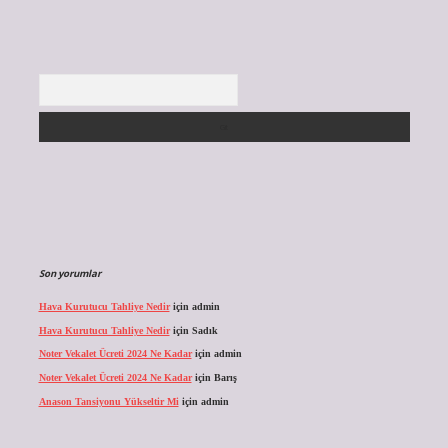
Arama
Son yorumlar
Hava Kurutucu Tahliye Nedir
için
admin
Hava Kurutucu Tahliye Nedir
için
Sadık
Noter Vekalet Ücreti 2024 Ne Kadar
için
admin
Noter Vekalet Ücreti 2024 Ne Kadar
için
Barış
Anason Tansiyonu Yükseltir Mi
için
admin