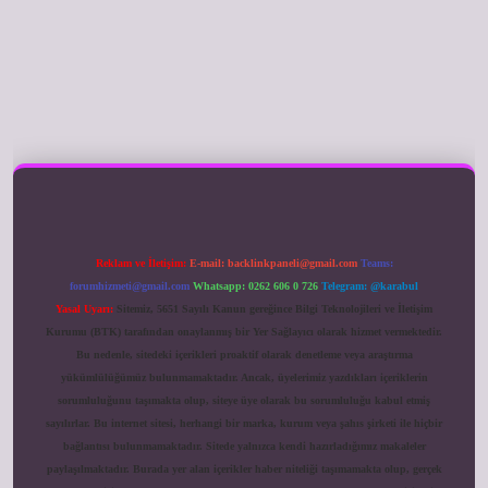
ilbet giriş
Reklam ve İletişim:
E-mail:
backlinkpaneli@gmail.com
Teams:
forumhizmeti@gmail.com
Whatsapp: 0262 606 0 726
Telegram: @karabul
Yasal Uyarı:
Sitemiz, 5651 Sayılı Kanun gereğince Bilgi Teknolojileri ve İletişim
Kurumu (BTK) tarafından onaylanmış bir Yer Sağlayıcı olarak hizmet vermektedir.
Bu nedenle, sitedeki içerikleri proaktif olarak denetleme veya araştırma
yükümlülüğümüz bulunmamaktadır. Ancak, üyelerimiz yazdıkları içeriklerin
sorumluluğunu taşımakta olup, siteye üye olarak bu sorumluluğu kabul etmiş
sayılırlar. Bu internet sitesi, herhangi bir marka, kurum veya şahıs şirketi ile hiçbir
bağlantısı bulunmamaktadır. Sitede yalnızca kendi hazırladığımız makaleler
paylaşılmaktadır. Burada yer alan içerikler haber niteliği taşımamakta olup, gerçek