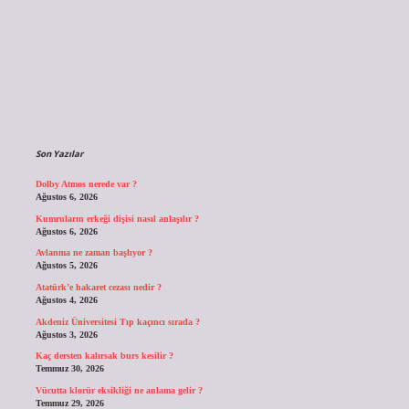
Sidebar
Son Yazılar
Dolby Atmos nerede var ?
Ağustos 6, 2026
Kumruların erkeği dişisi nasıl anlaşılır ?
Ağustos 6, 2026
Avlanma ne zaman başlıyor ?
Ağustos 5, 2026
Atatürk’e hakaret cezası nedir ?
Ağustos 4, 2026
Akdeniz Üniversitesi Tıp kaçıncı sırada ?
Ağustos 3, 2026
Kaç dersten kalırsak burs kesilir ?
Temmuz 30, 2026
Vücutta klorür eksikliği ne anlama gelir ?
Temmuz 29, 2026