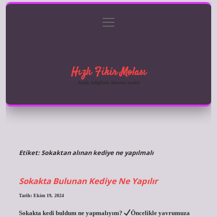
menüyü
Anasayfa
Gizlilik Politikası
Yasal Uyarı
aç
Hakkımızda
Hızlı Fikir Molası
Anlık bilgilerle zihnini tazele!
Etiket:
Sokaktan alınan kediye ne yapılmalı
Sokakta Bulunan Kediye Ne Yapılır
Tarih: Ekim 19, 2024
Sokakta kedi buldum ne yapmalıyım?
Öncelikle yavrumuza