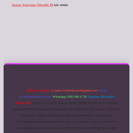
Anason Tansiyonu Yükseltir Mi
için
admin
ilbet giriş
Reklam ve İletişim:
E-mail:
backlinkpaneli@gmail.com
Teams:
forumhizmeti@gmail.com
Whatsapp: 0262 606 0 726
Telegram: @karabul
Yasal Uyarı:
Sitemiz, 5651 Sayılı Kanun gereğince Bilgi Teknolojileri ve İletişim
Kurumu (BTK) tarafından onaylanmış bir Yer Sağlayıcı olarak hizmet vermektedir.
Bu nedenle, sitedeki içerikleri proaktif olarak denetleme veya araştırma
yükümlülüğümüz bulunmamaktadır. Ancak, üyelerimiz yazdıkları içeriklerin
sorumluluğunu taşımakta olup, siteye üye olarak bu sorumluluğu kabul etmiş