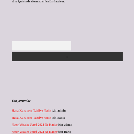
süre içerisinde sitemizden kaldırılacaktır.
Arama
Son yorumlar
Hava Kurutucu Tahliye Nedir
için
admin
Hava Kurutucu Tahliye Nedir
için
Sadık
Noter Vekalet Ücreti 2024 Ne Kadar
için
admin
Noter Vekalet Ücreti 2024 Ne Kadar
için
Barış