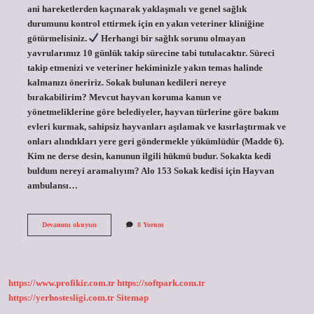
ani hareketlerden kaçınarak yaklaşmalı ve genel sağlık
durumunu kontrol ettirmek için en yakın veteriner kliniğine
götürmelisiniz.
Herhangi bir sağlık sorunu olmayan
yavrularımız 10 günlük takip sürecine tabi tutulacaktır. Süreci
takip etmenizi ve veteriner hekiminizle yakın temas halinde
kalmanızı öneririz. Sokak bulunan kedileri nereye
bırakabilirim? Mevcut hayvan koruma kanun ve
yönetmeliklerine göre belediyeler, hayvan türlerine göre bakım
evleri kurmak, sahipsiz hayvanları aşılamak ve kısırlaştırmak ve
onları alındıkları yere geri göndermekle yükümlüdür (Madde 6).
Kim ne derse desin, kanunun ilgili hükmü budur. Sokakta kedi
buldum nereyi aramalıyım? Alo 153 Sokak kedisi için Hayvan
ambulansı…
Sokakta
Devamını okuyun
8 Yorum
Bulunan
Kediye
Ne
Yapılır
https://www.profikir.com.tr
https://softpark.com.tr
https://yerhostesligi.com.tr
Sitemap