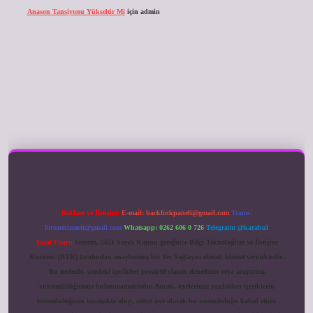
Anason Tansiyonu Yükseltir Mi
için
admin
ilbet giriş
Reklam ve İletişim:
E-mail:
backlinkpaneli@gmail.com
Teams:
forumhizmeti@gmail.com
Whatsapp: 0262 606 0 726
Telegram: @karabul
Yasal Uyarı:
Sitemiz, 5651 Sayılı Kanun gereğince Bilgi Teknolojileri ve İletişim
Kurumu (BTK) tarafından onaylanmış bir Yer Sağlayıcı olarak hizmet vermektedir.
Bu nedenle, sitedeki içerikleri proaktif olarak denetleme veya araştırma
yükümlülüğümüz bulunmamaktadır. Ancak, üyelerimiz yazdıkları içeriklerin
sorumluluğunu taşımakta olup, siteye üye olarak bu sorumluluğu kabul etmiş