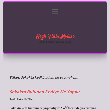
menüyü
Anasayfa
Gizlilik Politikası
Yasal Uyarı
aç
Hakkımızda
Hızlı Fikir Molası
Anlık bilgilerle zihnini tazele!
Etiket:
Sokakta kedi buldum ne yapmalıyım
Sokakta Bulunan Kediye Ne Yapılır
Tarih: Ekim 19, 2024
Sokakta kedi buldum ne yapmalıyım?
Öncelikle yavrumuza