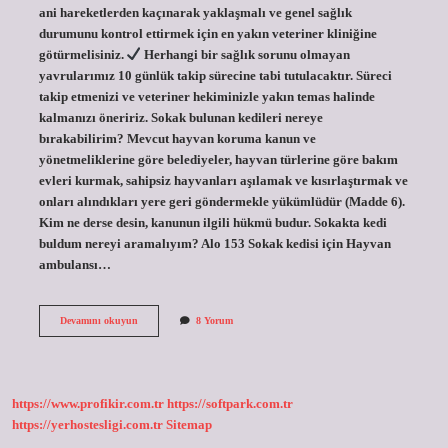
ani hareketlerden kaçınarak yaklaşmalı ve genel sağlık
durumunu kontrol ettirmek için en yakın veteriner kliniğine
götürmelisiniz.
Herhangi bir sağlık sorunu olmayan
yavrularımız 10 günlük takip sürecine tabi tutulacaktır. Süreci
takip etmenizi ve veteriner hekiminizle yakın temas halinde
kalmanızı öneririz. Sokak bulunan kedileri nereye
bırakabilirim? Mevcut hayvan koruma kanun ve
yönetmeliklerine göre belediyeler, hayvan türlerine göre bakım
evleri kurmak, sahipsiz hayvanları aşılamak ve kısırlaştırmak ve
onları alındıkları yere geri göndermekle yükümlüdür (Madde 6).
Kim ne derse desin, kanunun ilgili hükmü budur. Sokakta kedi
buldum nereyi aramalıyım? Alo 153 Sokak kedisi için Hayvan
ambulansı…
Sokakta
Devamını okuyun
8 Yorum
Bulunan
Kediye
Ne
Yapılır
https://www.profikir.com.tr
https://softpark.com.tr
https://yerhostesligi.com.tr
Sitemap