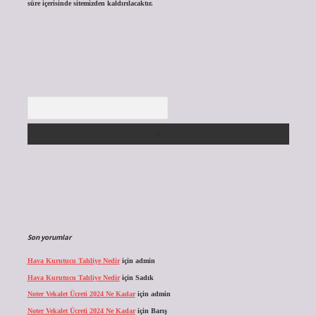
süre içerisinde sitemizden kaldırılacaktır.
Arama
Son yorumlar
Hava Kurutucu Tahliye Nedir
için
admin
Hava Kurutucu Tahliye Nedir
için
Sadık
Noter Vekalet Ücreti 2024 Ne Kadar
için
admin
Noter Vekalet Ücreti 2024 Ne Kadar
için
Barış