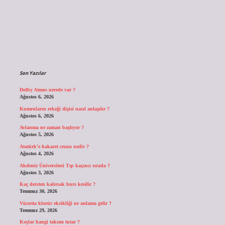
Sidebar
Son Yazılar
Dolby Atmos nerede var ?
Ağustos 6, 2026
Kumruların erkeği dişisi nasıl anlaşılır ?
Ağustos 6, 2026
Avlanma ne zaman başlıyor ?
Ağustos 5, 2026
Atatürk’e hakaret cezası nedir ?
Ağustos 4, 2026
Akdeniz Üniversitesi Tıp kaçıncı sırada ?
Ağustos 3, 2026
Kaç dersten kalırsak burs kesilir ?
Temmuz 30, 2026
Vücutta klorür eksikliği ne anlama gelir ?
Temmuz 29, 2026
Koçlar hangi takımı tutar ?