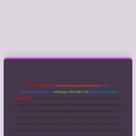
ilbet giriş
Reklam ve İletişim:
E-mail:
backlinkpaneli@gmail.com
Teams:
forumhizmeti@gmail.com
Whatsapp: 0262 606 0 726
Telegram: @karabul
Yasal Uyarı:
Sitemiz, 5651 Sayılı Kanun gereğince Bilgi Teknolojileri ve İletişim
Kurumu (BTK) tarafından onaylanmış bir Yer Sağlayıcı olarak hizmet vermektedir.
Bu nedenle, sitedeki içerikleri proaktif olarak denetleme veya araştırma
yükümlülüğümüz bulunmamaktadır. Ancak, üyelerimiz yazdıkları içeriklerin
sorumluluğunu taşımakta olup, siteye üye olarak bu sorumluluğu kabul etmiş
sayılırlar. Bu internet sitesi, herhangi bir marka, kurum veya şahıs şirketi ile hiçbir