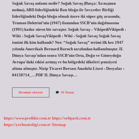
Soğuk Savaş anlamı nedir? Soğuk Savaş (Rusça: Холодная
война), ABD liderliğindeki Batı bloğu ile Sovyetler Birliği
liderliğindeki Doğu bloğu olmak üzere iki süper güç arasında,
Truman Doktrini’nin (1947) ilanından SSCB’nin dağılmasına
(1991) kadar süren bir savaştır. Soğuk Savaş – VikipediVikipedi ›
Wiki › Soğuk SavaşVikipedi › Wiki › Soğuk Savaş Soğuk Savaş
ismini ilk kim kullandı? Not: “Soğuk Savaş” terimi ilk kez 1947
yılında Amerikalı Bernard Baruch tarafından kullanılmıştır. II.
Dünya Savaşı’ndan sonra SSCB’nin Orta, Doğu ve Güneydoğu
Avrupa’daki etkisi artmış ve bu bölgedeki ülkeleri şemsiyesi
altına almıştır. Nizip Ticaret Borsası Anadolu Lisesi › Dosyalar ›
04150714_…PDF II. Dünya Savaşı…
Soğuk
Devamını okuyun
10 Yorum
Savaşın
Adı
Neden
Soğuk
Savaş
https://www.profikir.com.tr
https://softpark.com.tr
https://yerhostesligi.com.tr
Sitemap