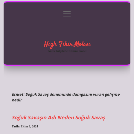
menüyü
Anasayfa
Gizlilik Politikası
Yasal Uyarı
aç
Hakkımızda
Hızlı Fikir Molası
Anlık bilgilerle zihnini tazele!
Etiket:
Soğuk Savaş döneminde damgasını vuran gelişme
nedir
Soğuk Savaşın Adı Neden Soğuk Savaş
Tarih: Ekim 9, 2024