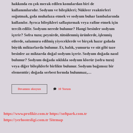
hakkında en çok merak edilen konulardan biri de
kullanımlarıdır. Sodyum ve bileşikleri; Nükleer reaktörleri
soğutmak, gıda muhafaza etmek ve sodyum buhar lambalarında
kullanılır. Ayrıca bileşikleri saflaştırmak veya rafine etmek için
tercih edilir. Sodyum nerede bulunur? Hangi besinler sodyum
içerir? Sofra tuzu; peynirde, tütsülenmiş ürünlerde, işlenmiş
etlerde, salamura edilmiş yiyeceklerde ve birçok hazır gıdada
büyük miktarlarda bulunur. Et, balık, yumurta ve süt gibi taze
besinler az miktarda doğal sodyum içerir. Sodyum doğada nasıl
bulunur? Sodyum doğada sıklıkla sodyum klorür (sofra tuzu)
veya diğer bileşiklerle birlikte bulunur. Sodyum bağımsız bir
elementtir; doğada serbest formda bulunmaz,…
Sodyum
Devamını okuyun
10 Yorum
Nerede
Kullanılır
7
Sınıf
https://www.profikir.com.tr
https://softpark.com.tr
https://yerhostesligi.com.tr
Sitemap