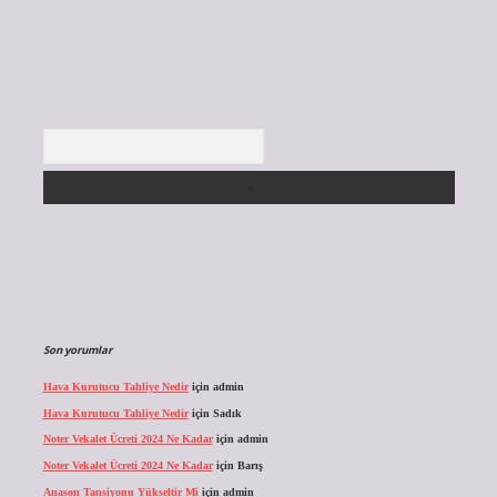
Arama
Son yorumlar
Hava Kurutucu Tahliye Nedir
için
admin
Hava Kurutucu Tahliye Nedir
için
Sadık
Noter Vekalet Ücreti 2024 Ne Kadar
için
admin
Noter Vekalet Ücreti 2024 Ne Kadar
için
Barış
Anason Tansiyonu Yükseltir Mi
için
admin