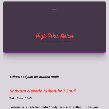
menüyü
Anasayfa
Gizlilik Politikası
Yasal Uyarı
aç
Hakkımızda
Hızlı Fikir Molası
Anlık bilgilerle zihnini tazele!
Etiket:
Sodyum bir maden midir
Sodyum Nerede Kullanılır 7 Sınıf
Tarih: Ekim 12, 2024
Sodyum nerelerde kullanılır? Sodyum nerede kullanılır? Sodyum