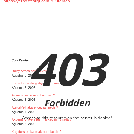
https://yerhostesligi.com.tr
Sitemap
403
Sidebar
Son Yazılar
Dolby Atmos nerede var ?
Ağustos 6, 2026
Kumruların erkeği dişisi nasıl anlaşılır ?
Ağustos 6, 2026
Avlanma ne zaman başlıyor ?
Forbidden
Ağustos 5, 2026
Atatürk’e hakaret cezası nedir ?
Ağustos 4, 2026
Access to this resource on the server is denied!
Akdeniz Üniversitesi Tıp kaçıncı sırada ?
Ağustos 3, 2026
Kaç dersten kalırsak burs kesilir ?