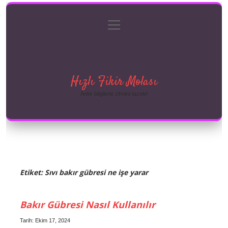
menüyü
Anasayfa
Gizlilik Politikası
Yasal Uyarı
aç
Hakkımızda
Hızlı Fikir Molası
Anlık bilgilerle zihnini tazele!
Etiket:
Sıvı bakır gübresi ne işe yarar
Bakır Gübresi Nasıl Kullanılır
Tarih: Ekim 17, 2024