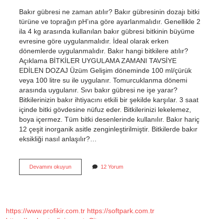
Bakır gübresi ne zaman atılır? Bakır gübresinin dozajı bitki
türüne ve toprağın pH’ına göre ayarlanmalıdır. Genellikle 2
ila 4 kg arasında kullanılan bakır gübresi bitkinin büyüme
evresine göre uygulanmalıdır. İdeal olarak erken
dönemlerde uygulanmalıdır. Bakır hangi bitkilere atılır?
Açıklama BİTKİLER UYGULAMA ZAMANI TAVSİYE
EDİLEN DOZAJ Üzüm Gelişim döneminde 100 ml/çürük
veya 100 litre su ile uygulanır. Tomurcuklanma dönemi
arasında uygulanır. Sıvı bakır gübresi ne işe yarar?
Bitkilerinizin bakır ihtiyacını etkili bir şekilde karşılar. 3 saat
içinde bitki gövdesine nüfuz eder. Bitkilerinizi lekelemez,
boya içermez. Tüm bitki desenlerinde kullanılır. Bakır hariç
12 çeşit inorganik asitle zenginleştirilmiştir. Bitkilerde bakır
eksikliği nasıl anlaşılır?…
Bakır
Devamını okuyun
12 Yorum
Gübresi
Nasıl
Kullanılır
https://www.profikir.com.tr
https://softpark.com.tr