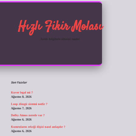
Hızlı Fikir Molası
Anlık bilgilerle zihnini tazele!
Sidebar
ilbet giriş
Son Yazılar
Kuver legal mi ?
Ağustos 8, 2026
Loop döngü sistemi nedir ?
Ağustos 7, 2026
Dolby Atmos nerede var ?
Ağustos 6, 2026
Kumruların erkeği dişisi nasıl anlaşılır ?
Ağustos 6, 2026