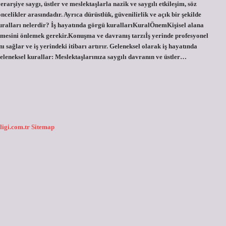
rarşiye saygı, üstler ve meslektaşlarla nazik ve saygılı etkileşim, söz
elikler arasındadır. Ayrıca dürüstlük, güvenilirlik ve açık bir şekilde
kuralları nelerdir? İş hayatında görgü kurallarıKuralÖnemKişisel alana
etmesini önlemek gerekir.Konuşma ve davranış tarzıİş yerinde profesyonel
 sağlar ve iş yerindeki itibarı artırır. Geleneksel olarak iş hayatında
leneksel kurallar: Meslektaşlarınıza saygılı davranın ve üstler…
ligi.com.tr
Sitemap