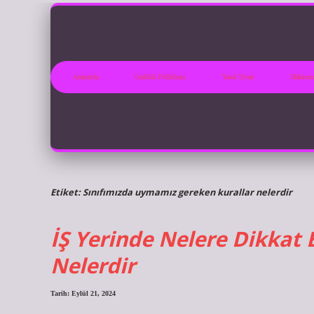
Anasayfa
Gizlilik Politikası
Yasal Uyarı
Hakkım
Etiket:
Sınıfımızda uymamız gereken kurallar nelerdir
İŞ Yerinde Nelere Dikkat
Nelerdir
Tarih: Eylül 21, 2024