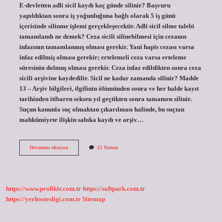
E-devletten adli sicil kaydı kaç günde silinir? Başvuru
yapıldıktan sonra iş yoğunluğuna bağlı olarak 5 iş günü
içerisinde silinme işlemi gerçekleşecektir. Adli sicil silme talebi
tamamlandı ne demek? Ceza sicili silinebilmesi için cezanın
infazının tamamlanmış olması gerekir. Yani hapis cezası varsa
infaz edilmiş olması gerekir; ertelemeli ceza varsa erteleme
süresinin dolmuş olması gerekir. Ceza infaz edildikten sonra ceza
sicili arşivine kaydedilir. Sicil ne kadar zamanda silinir? Madde
13 – Arşiv bilgileri, ilgilinin ölümünden sonra ve her halde kayıt
tarihinden itibaren seksen yıl geçtikten sonra tamamen silinir.
Suçun kanunla suç olmaktan çıkarılması halinde, bu suçtan
mahkûmiyete ilişkin sabıka kaydı ve arşiv…
E
Devamını okuyun
12 Yorum
Devlet
Adli
Sicil
Kaydı
Sildirme
https://www.profikir.com.tr
https://softpark.com.tr
Kaç
Gün
https://yerhostesligi.com.tr
Sitemap
Sürer