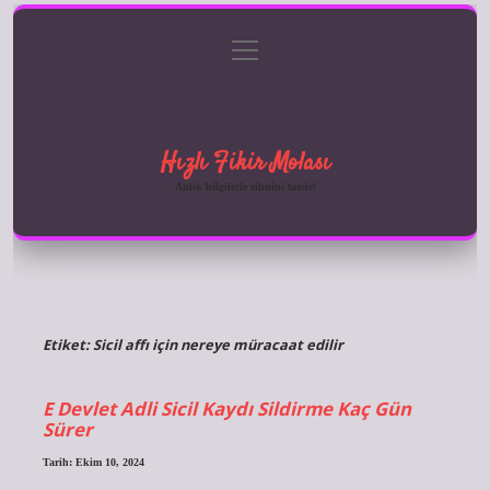
menüyü
Anasayfa
Gizlilik Politikası
Yasal Uyarı
aç
Hakkımızda
Hızlı Fikir Molası
Anlık bilgilerle zihnini tazele!
Etiket:
Sicil affı için nereye müracaat edilir
E Devlet Adli Sicil Kaydı Sildirme Kaç Gün
Sürer
Tarih: Ekim 10, 2024