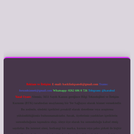
ilbet giriş
Reklam ve İletişim:
E-mail:
backlinkpaneli@gmail.com
Teams:
forumhizmeti@gmail.com
Whatsapp: 0262 606 0 726
Telegram: @karabul
Yasal Uyarı:
Sitemiz, 5651 Sayılı Kanun gereğince Bilgi Teknolojileri ve İletişim
Kurumu (BTK) tarafından onaylanmış bir Yer Sağlayıcı olarak hizmet vermektedir.
Bu nedenle, sitedeki içerikleri proaktif olarak denetleme veya araştırma
yükümlülüğümüz bulunmamaktadır. Ancak, üyelerimiz yazdıkları içeriklerin
sorumluluğunu taşımakta olup, siteye üye olarak bu sorumluluğu kabul etmiş
sayılırlar. Bu internet sitesi, herhangi bir marka, kurum veya şahıs şirketi ile hiçbir