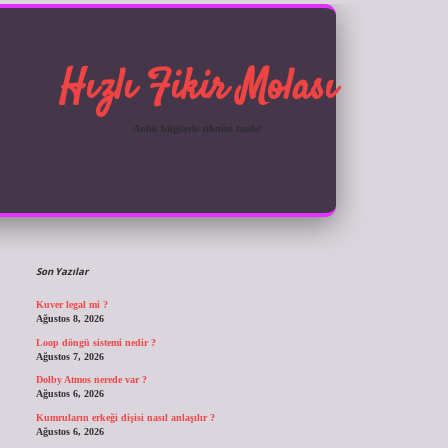
Hızlı Fikir Molası
Anlık bilgilerle zihnini tazele!
Sidebar
ilbet giriş
Son Yazılar
Kuver legal mi ?
Ağustos 8, 2026
Loop döngü sistemi nedir ?
Ağustos 7, 2026
Dolby Atmos nerede var ?
Ağustos 6, 2026
Kumruların erkeği dişisi nasıl anlaşılır ?
Ağustos 6, 2026