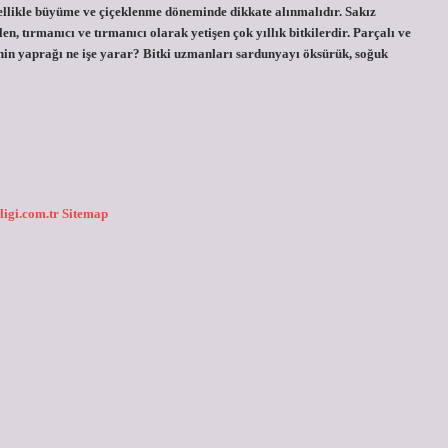
zellikle büyüme ve çiçeklenme döneminde dikkate alınmalıdır. Sakız
, tırmanıcı ve tırmanıcı olarak yetişen çok yıllık bitkilerdir. Parçalı ve
inin yaprağı ne işe yarar? Bitki uzmanları sardunyayı öksürük, soğuk
ligi.com.tr
Sitemap