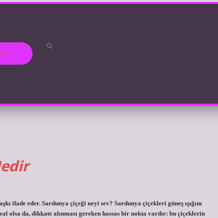
ızda
edir
kı ifade eder. Sardunya çiçeği neyi sev? Sardunya çiçekleri güneş ışığını
deal olsa da, dikkate alınması gereken hassas bir nokta vardır: bu çiçeklerin