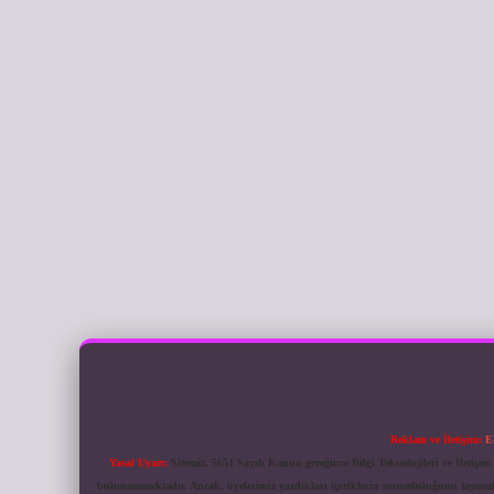
Reklam ve İletişim:
E
Yasal Uyarı:
Sitemiz, 5651 Sayılı Kanun gereğince Bilgi Teknolojileri ve İletiş
bulunmamaktadır. Ancak, üyelerimiz yazdıkları içeriklerin sorumluluğunu taşımakta