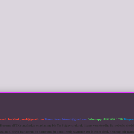
-mail:
backlinkpaneli@gmail.com
Teams:
forumhizmeti@gmail.com
Whatsapp: 0262 606 0 726
Telegra
im Kurumu (BTK) tarafından onaylanmış bir Yer Sağlayıcı olarak hizmet vermektedir. Bu nedenle, sited
 olup, siteye üye olarak bu sorumluluğu kabul etmiş sayılırlar. Bu internet sitesi, herhangi bir mark