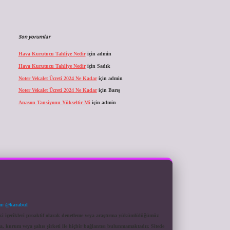
Son yorumlar
Hava Kurutucu Tahliye Nedir
için
admin
Hava Kurutucu Tahliye Nedir
için
Sadık
Noter Vekalet Ücreti 2024 Ne Kadar
için
admin
Noter Vekalet Ücreti 2024 Ne Kadar
için
Barış
Anason Tansiyonu Yükseltir Mi
için
admin
m: @karabul
eki içerikleri proaktif olarak denetleme veya araştırma yükümlülüğümüz
a, kurum veya şahıs şirketi ile hiçbir bağlantısı bulunmamaktadır. Sitede