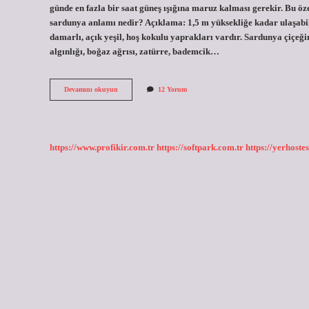
günde en fazla bir saat güneş ışığına maruz kalması gerekir. Bu ö
sardunya anlamı nedir? Açıklama: 1,5 m yüksekliğe kadar ulaşabilen
damarlı, açık yeşil, hoş kokulu yaprakları vardır. Sardunya çiçeğ
algınlığı, boğaz ağrısı, zatürre, bademcik…
Sardunya
Devamını okuyun
12 Yorum
Çiçeği
Anlamı
Nedir
https://www.profikir.com.tr
https://softpark.com.tr
https://yerhostes