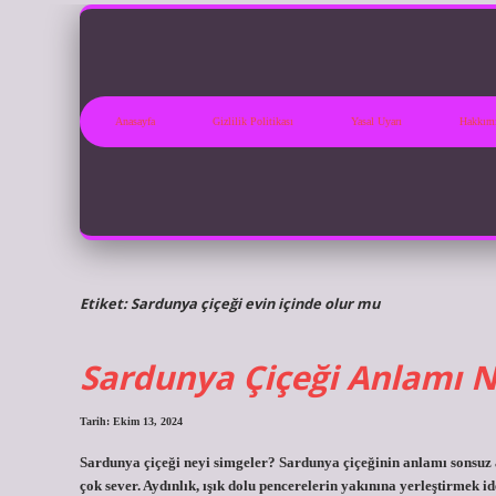
Anasayfa
Gizlilik Politikası
Yasal Uyarı
Hakkım
Etiket:
Sardunya çiçeği evin içinde olur mu
Sardunya Çiçeği Anlamı N
Tarih: Ekim 13, 2024
Sardunya çiçeği neyi simgeler? Sardunya çiçeğinin anlamı sonsuz aş
çok sever. Aydınlık, ışık dolu pencerelerin yakınına yerleştirmek i