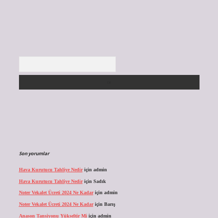
Arama
Son yorumlar
Hava Kurutucu Tahliye Nedir
için
admin
Hava Kurutucu Tahliye Nedir
için
Sadık
Noter Vekalet Ücreti 2024 Ne Kadar
için
admin
Noter Vekalet Ücreti 2024 Ne Kadar
için
Barış
Anason Tansiyonu Yükseltir Mi
için
admin