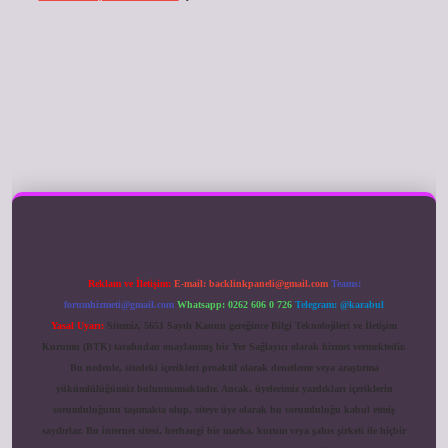
ilbet giriş
Reklam ve İletişim:
E-mail:
backlinkpaneli@gmail.com
Teams:
forumhizmeti@gmail.com
Whatsapp: 0262 606 0 726
Telegram: @karabul
Yasal Uyarı:
Sitemiz, 5651 Sayılı Kanun gereğince Bilgi Teknolojileri ve İletişim
Kurumu (BTK) tarafından onaylanmış bir Yer Sağlayıcı olarak hizmet vermektedir.
Bu nedenle, sitedeki içerikleri proaktif olarak denetleme veya araştırma
yükümlülüğümüz bulunmamaktadır. Ancak, üyelerimiz yazdıkları içeriklerin
sorumluluğunu taşımakta olup, siteye üye olarak bu sorumluluğu kabul etmiş
sayılırlar. Bu internet sitesi, herhangi bir marka, kurum veya şahıs şirketi ile hiçbir