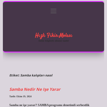
menüyü
Anasayfa
Gizlilik Politikası
Yasal Uyarı
aç
Hakkımızda
Hızlı Fikir Molası
Anlık bilgilerle zihnini tazele!
Etiket:
Samba kalıpları nasıl
Samba Nedir Ne Işe Yarar
Tarih: Ekim 19, 2024
Samba ne işe yarar? SAMBA programı denetimli serbestlik