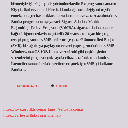
hizmetiyle işbirliği içinde yürütülmektedir. Bu programın amacı:
Kişiyi alkol veya maddeler hakkında eğitmek, değişimi teşvik
etmek, bulaşıcı hastalıklara karşı korumak ve zararı azaltmaktır.
Samba programı ne işe yarar? Sigara, Alkol ve Madde
Bağımlılığı Tedavi Programı (SAMBA), sigara, alkol ve madde
bağımlılığının tedavisine yönelik 20 seanstan oluşan bir grup
terapi programıdır. SMB nedir ne işe yarar? Sunucu İleti Bloğu
(SMB), bir ağ dosya paylaşımı ve veri yapısı protokolüdür. SMB,
Windows, macOS, iOS, Linux ve Android gibi çeşitli işletim
sistemlerini çalıştıran çok sayıda cihaz tarafından kullanılır.
İstemciler sunuculardaki verilere erişmek için SMB’yi kullanır.
Samba…
Samba
Devamını okuyun
6 Yorum
Nedir
Ne
Işe
Yarar
https://www.profikir.com.tr
https://softpark.com.tr
https://yerhostesligi.com.tr
Sitemap