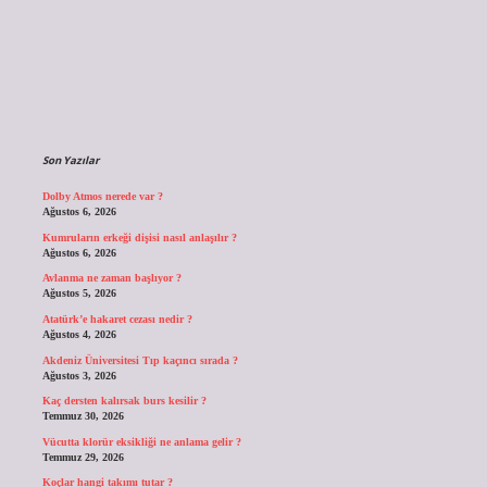
Sidebar
Son Yazılar
Dolby Atmos nerede var ?
Ağustos 6, 2026
Kumruların erkeği dişisi nasıl anlaşılır ?
Ağustos 6, 2026
Avlanma ne zaman başlıyor ?
Ağustos 5, 2026
Atatürk’e hakaret cezası nedir ?
Ağustos 4, 2026
Akdeniz Üniversitesi Tıp kaçıncı sırada ?
Ağustos 3, 2026
Kaç dersten kalırsak burs kesilir ?
Temmuz 30, 2026
Vücutta klorür eksikliği ne anlama gelir ?
Temmuz 29, 2026
Koçlar hangi takımı tutar ?