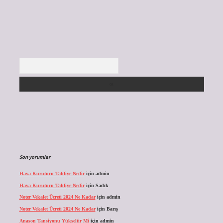
Arama
Son yorumlar
Hava Kurutucu Tahliye Nedir
için
admin
Hava Kurutucu Tahliye Nedir
için
Sadık
Noter Vekalet Ücreti 2024 Ne Kadar
için
admin
Noter Vekalet Ücreti 2024 Ne Kadar
için
Barış
Anason Tansiyonu Yükseltir Mi
için
admin