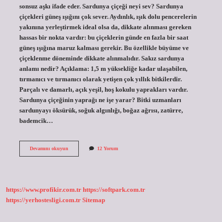
sonsuz aşkı ifade eder. Sardunya çiçeği neyi sev? Sardunya
çiçekleri güneş ışığını çok sever. Aydınlık, ışık dolu pencerelerin
yakınına yerleştirmek ideal olsa da, dikkate alınması gereken
hassas bir nokta vardır: bu çiçeklerin günde en fazla bir saat
güneş ışığına maruz kalması gerekir. Bu özellikle büyüme ve
çiçeklenme döneminde dikkate alınmalıdır. Sakız sardunya
anlamı nedir? Açıklama: 1,5 m yüksekliğe kadar ulaşabilen,
tırmanıcı ve tırmanıcı olarak yetişen çok yıllık bitkilerdir.
Parçalı ve damarlı, açık yeşil, hoş kokulu yaprakları vardır.
Sardunya çiçeğinin yaprağı ne işe yarar? Bitki uzmanları
sardunyayı öksürük, soğuk algınlığı, boğaz ağrısı, zatürre,
bademcik…
Sardunya
Devamını okuyun
12 Yorum
Çiçeği
Anlamı
Nedir
https://www.profikir.com.tr
https://softpark.com.tr
https://yerhostesligi.com.tr
Sitemap