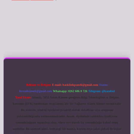
ilbet giriş
Reklam ve İletişim:
E-mail:
backlinkpaneli@gmail.com
Teams:
forumhizmeti@gmail.com
Whatsapp: 0262 606 0 726
Telegram: @karabul
Yasal Uyarı:
Sitemiz, 5651 Sayılı Kanun gereğince Bilgi Teknolojileri ve İletişim
Kurumu (BTK) tarafından onaylanmış bir Yer Sağlayıcı olarak hizmet vermektedir.
Bu nedenle, sitedeki içerikleri proaktif olarak denetleme veya araştırma
yükümlülüğümüz bulunmamaktadır. Ancak, üyelerimiz yazdıkları içeriklerin
sorumluluğunu taşımakta olup, siteye üye olarak bu sorumluluğu kabul etmiş
sayılırlar. Bu internet sitesi, herhangi bir marka, kurum veya şahıs şirketi ile hiçbir