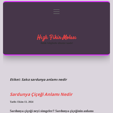
menüyü
Anasayfa
Gizlilik Politikası
Yasal Uyarı
aç
Hakkımızda
Hızlı Fikir Molası
Anlık bilgilerle zihnini tazele!
Etiket:
Sakız sardunya anlamı nedir
Sardunya Çiçeği Anlamı Nedir
Tarih: Ekim 13, 2024
Sardunya çiçeği neyi simgeler? Sardunya çiçeğinin anlamı