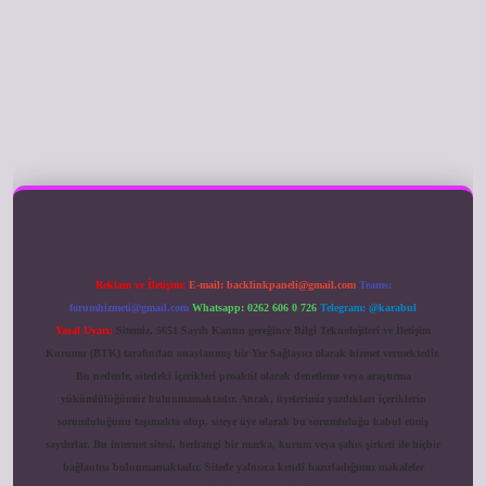
ilbet giriş
Reklam ve İletişim:
E-mail:
backlinkpaneli@gmail.com
Teams:
forumhizmeti@gmail.com
Whatsapp: 0262 606 0 726
Telegram: @karabul
Yasal Uyarı:
Sitemiz, 5651 Sayılı Kanun gereğince Bilgi Teknolojileri ve İletişim
Kurumu (BTK) tarafından onaylanmış bir Yer Sağlayıcı olarak hizmet vermektedir.
Bu nedenle, sitedeki içerikleri proaktif olarak denetleme veya araştırma
yükümlülüğümüz bulunmamaktadır. Ancak, üyelerimiz yazdıkları içeriklerin
sorumluluğunu taşımakta olup, siteye üye olarak bu sorumluluğu kabul etmiş
sayılırlar. Bu internet sitesi, herhangi bir marka, kurum veya şahıs şirketi ile hiçbir
bağlantısı bulunmamaktadır. Sitede yalnızca kendi hazırladığımız makaleler