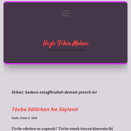
menüyü
Anasayfa
Gizlilik Politikası
Yasal Uyarı
aç
Hakkımızda
Hızlı Fikir Molası
Anlık bilgilerle zihnini tazele!
Etiket:
Sadece estağfirullah demek yeterli mi
Tövbe Edilirken Ne Söylenir
Tarih: Ekim 9, 2024
Tövbe ederken ne yapmalı? Tövbe etmek isteyen kimsenin iki