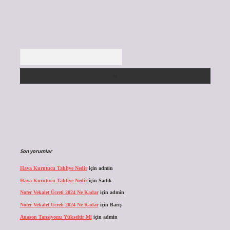
Arama
Son yorumlar
Hava Kurutucu Tahliye Nedir
için
admin
Hava Kurutucu Tahliye Nedir
için
Sadık
Noter Vekalet Ücreti 2024 Ne Kadar
için
admin
Noter Vekalet Ücreti 2024 Ne Kadar
için
Barış
Anason Tansiyonu Yükseltir Mi
için
admin