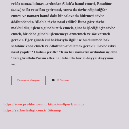
rekât namaz kılması, ardından Allah’a hamd etmesi, Resulüne
(s.a.v.) salât ve selâm getirmesi, sonra da tövbe edip istiğfar
etmesi ve namazı hamd dolu bir salavatla bitirmesi tövbe
âdâbındandır. Allah’a tövbe nasıl edilir? Buna göre tövbe
makbuldür; işlenen günahı terk etmek, günahı işlediği için tövbe
etmek, bir daha günahı işlememeye azmetmek ve söz vermek
gerekir. Eğer günah kul haklarıyla ilgili ise bu durumda hak
sahibine veda etmek ve Allah’tan af dilemek gerekir. Tövbe zikri
nasıl yapılır? Hadis-i şerifte: “Kim her namazın ardından üç defa
‘Estağfirullahel’azîm ellezî lâ ilâhe illa huv el-hayyel-kayyûme
ve…
Tövbe
Devamını okuyun
10 Yorum
Edilirken
Ne
Söylenir
https://www.profikir.com.tr
https://softpark.com.tr
https://yerhostesligi.com.tr
Sitemap