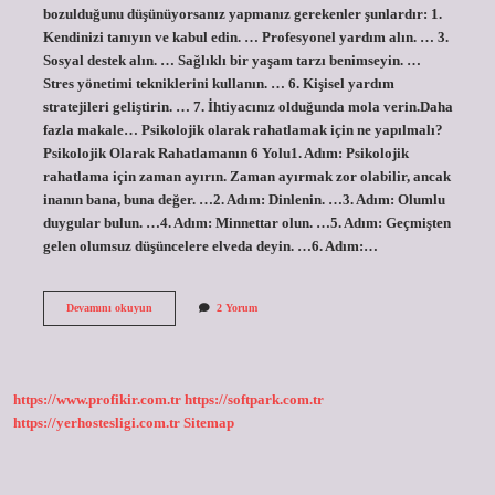
bozulduğunu düşünüyorsanız yapmanız gerekenler şunlardır: 1.
Kendinizi tanıyın ve kabul edin. … Profesyonel yardım alın. … 3.
Sosyal destek alın. … Sağlıklı bir yaşam tarzı benimseyin. …
Stres yönetimi tekniklerini kullanın. … 6. Kişisel yardım
stratejileri geliştirin. … 7. İhtiyacınız olduğunda mola verin.Daha
fazla makale… Psikolojik olarak rahatlamak için ne yapılmalı?
Psikolojik Olarak Rahatlamanın 6 Yolu1. Adım: Psikolojik
rahatlama için zaman ayırın. Zaman ayırmak zor olabilir, ancak
inanın bana, buna değer. …2. Adım: Dinlenin. …3. Adım: Olumlu
duygular bulun. …4. Adım: Minnettar olun. …5. Adım: Geçmişten
gelen olumsuz düşüncelere elveda deyin. …6. Adım:…
Bozuk
Devamını okuyun
2 Yorum
Psikolojiyi
Nasıl
Düzeltebilirim
https://www.profikir.com.tr
https://softpark.com.tr
https://yerhostesligi.com.tr
Sitemap