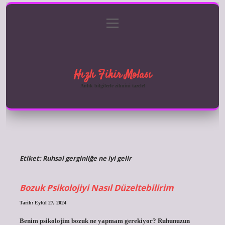
menüyü
Anasayfa
Gizlilik Politikası
Yasal Uyarı
aç
Hakkımızda
Hızlı Fikir Molası
Anlık bilgilerle zihnini tazele!
Etiket:
Ruhsal gerginliğe ne iyi gelir
Bozuk Psikolojiyi Nasıl Düzeltebilirim
Tarih: Eylül 27, 2024
Benim psikolojim bozuk ne yapmam gerekiyor? Ruhunuzun