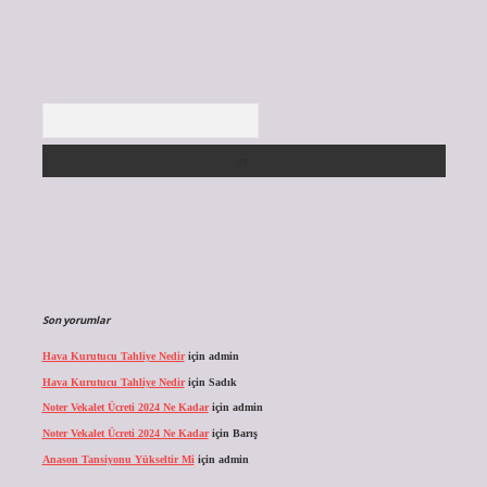
Arama
Son yorumlar
Hava Kurutucu Tahliye Nedir
için
admin
Hava Kurutucu Tahliye Nedir
için
Sadık
Noter Vekalet Ücreti 2024 Ne Kadar
için
admin
Noter Vekalet Ücreti 2024 Ne Kadar
için
Barış
Anason Tansiyonu Yükseltir Mi
için
admin