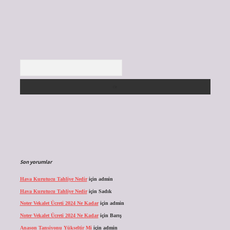
Arama
Son yorumlar
Hava Kurutucu Tahliye Nedir
için
admin
Hava Kurutucu Tahliye Nedir
için
Sadık
Noter Vekalet Ücreti 2024 Ne Kadar
için
admin
Noter Vekalet Ücreti 2024 Ne Kadar
için
Barış
Anason Tansiyonu Yükseltir Mi
için
admin