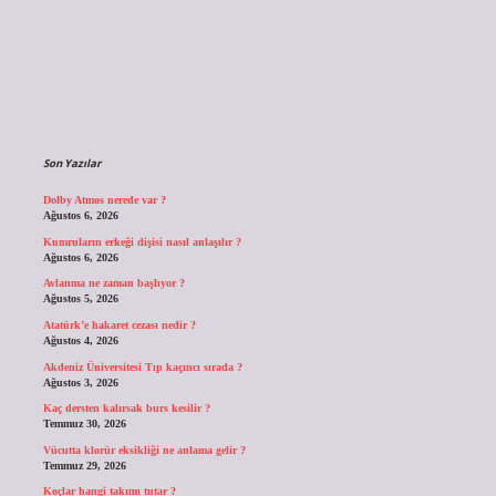
Sidebar
Son Yazılar
Dolby Atmos nerede var ?
Ağustos 6, 2026
Kumruların erkeği dişisi nasıl anlaşılır ?
Ağustos 6, 2026
Avlanma ne zaman başlıyor ?
Ağustos 5, 2026
Atatürk’e hakaret cezası nedir ?
Ağustos 4, 2026
Akdeniz Üniversitesi Tıp kaçıncı sırada ?
Ağustos 3, 2026
Kaç dersten kalırsak burs kesilir ?
Temmuz 30, 2026
Vücutta klorür eksikliği ne anlama gelir ?
Temmuz 29, 2026
Koçlar hangi takımı tutar ?