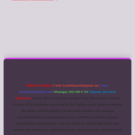
ilbet giriş
Reklam ve İletişim:
E-mail:
backlinkpaneli@gmail.com
Teams:
forumhizmeti@gmail.com
Whatsapp: 0262 606 0 726
Telegram: @karabul
Yasal Uyarı:
Sitemiz, 5651 Sayılı Kanun gereğince Bilgi Teknolojileri ve İletişim
Kurumu (BTK) tarafından onaylanmış bir Yer Sağlayıcı olarak hizmet vermektedir.
Bu nedenle, sitedeki içerikleri proaktif olarak denetleme veya araştırma
yükümlülüğümüz bulunmamaktadır. Ancak, üyelerimiz yazdıkları içeriklerin
sorumluluğunu taşımakta olup, siteye üye olarak bu sorumluluğu kabul etmiş
sayılırlar. Bu internet sitesi, herhangi bir marka, kurum veya şahıs şirketi ile hiçbir