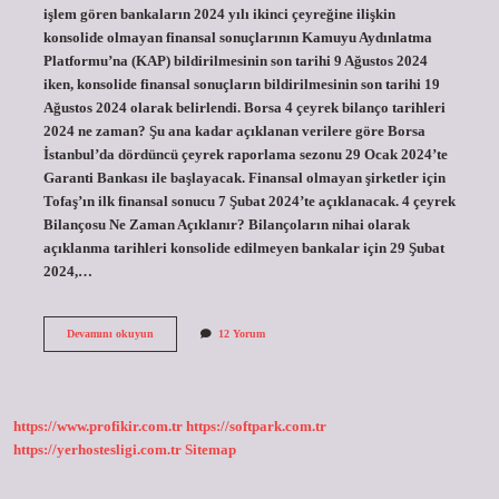
işlem gören bankaların 2024 yılı ikinci çeyreğine ilişkin
konsolide olmayan finansal sonuçlarının Kamuyu Aydınlatma
Platformu’na (KAP) bildirilmesinin son tarihi 9 Ağustos 2024
iken, konsolide finansal sonuçların bildirilmesinin son tarihi 19
Ağustos 2024 olarak belirlendi. Borsa 4 çeyrek bilanço tarihleri
2024 ne zaman? Şu ana kadar açıklanan verilere göre Borsa
İstanbul’da dördüncü çeyrek raporlama sezonu 29 Ocak 2024’te
Garanti Bankası ile başlayacak. Finansal olmayan şirketler için
Tofaş’ın ilk finansal sonucu 7 Şubat 2024’te açıklanacak. 4 çeyrek
Bilançosu Ne Zaman Açıklanır? Bilançoların nihai olarak
açıklanma tarihleri ​​konsolide edilmeyen bankalar için 29 Şubat
2024,…
Yıl
Devamını okuyun
12 Yorum
Sonu
Bilançoları
Ne
Zaman
Açıklanır
https://www.profikir.com.tr
https://softpark.com.tr
https://yerhostesligi.com.tr
Sitemap