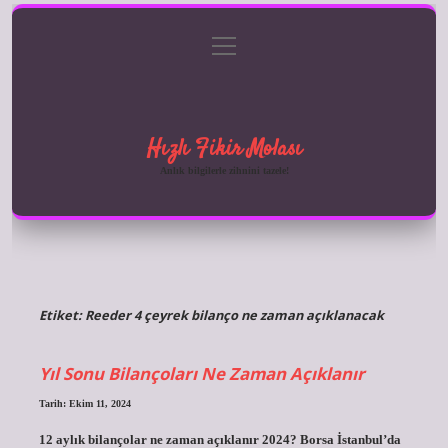
menüyü
Anasayfa
Gizlilik Politikası
Yasal Uyarı
aç
Hakkımızda
Hızlı Fikir Molası
Anlık bilgilerle zihnini tazele!
Etiket:
Reeder 4 çeyrek bilanço ne zaman açıklanacak
Yıl Sonu Bilançoları Ne Zaman Açıklanır
Tarih: Ekim 11, 2024
12 aylık bilançolar ne zaman açıklanır 2024? Borsa İstanbul’da