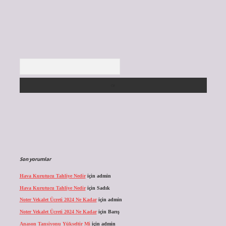
Arama
Son yorumlar
Hava Kurutucu Tahliye Nedir
için
admin
Hava Kurutucu Tahliye Nedir
için
Sadık
Noter Vekalet Ücreti 2024 Ne Kadar
için
admin
Noter Vekalet Ücreti 2024 Ne Kadar
için
Barış
Anason Tansiyonu Yükseltir Mi
için
admin