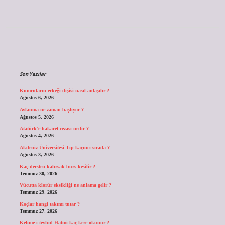
Sidebar
Son Yazılar
Kumruların erkeği dişisi nasıl anlaşılır ?
Ağustos 6, 2026
Avlanma ne zaman başlıyor ?
Ağustos 5, 2026
Atatürk’e hakaret cezası nedir ?
Ağustos 4, 2026
Akdeniz Üniversitesi Tıp kaçıncı sırada ?
Ağustos 3, 2026
Kaç dersten kalırsak burs kesilir ?
Temmuz 30, 2026
Vücutta klorür eksikliği ne anlama gelir ?
Temmuz 29, 2026
Koçlar hangi takımı tutar ?
Temmuz 27, 2026
Kelime-i tevhid Hatmi kaç kere okunur ?