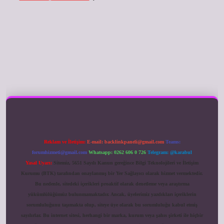
ilbet giriş
Reklam ve İletişim:
E-mail:
backlinkpaneli@gmail.com
Teams:
forumhizmeti@gmail.com
Whatsapp: 0262 606 0 726
Telegram: @karabul
Yasal Uyarı:
Sitemiz, 5651 Sayılı Kanun gereğince Bilgi Teknolojileri ve İletişim
Kurumu (BTK) tarafından onaylanmış bir Yer Sağlayıcı olarak hizmet vermektedir.
Bu nedenle, sitedeki içerikleri proaktif olarak denetleme veya araştırma
yükümlülüğümüz bulunmamaktadır. Ancak, üyelerimiz yazdıkları içeriklerin
sorumluluğunu taşımakta olup, siteye üye olarak bu sorumluluğu kabul etmiş
sayılırlar. Bu internet sitesi, herhangi bir marka, kurum veya şahıs şirketi ile hiçbir