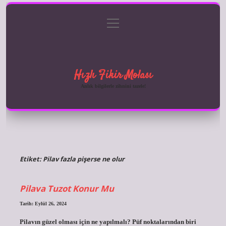
menüyü
Anasayfa
Gizlilik Politikası
Yasal Uyarı
aç
Hakkımızda
Hızlı Fikir Molası
Anlık bilgilerle zihnini tazele!
Etiket:
Pilav fazla pişerse ne olur
Pilava Tuzot Konur Mu
Tarih: Eylül 26, 2024
Pilavın güzel olması için ne yapılmalı? Püf noktalarından biri