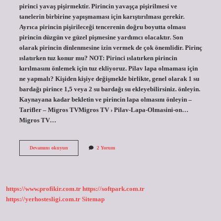
pirinci yavaş pişirmektir. Pirincin yavaşça pişirilmesi ve
tanelerin birbirine yapışmaması için karıştırılması gerekir.
Ayrıca pirincin pişirileceği tencerenin doğru boyutta olması
pirincin düzgün ve güzel pişmesine yardımcı olacaktır. Son
olarak pirincin dinlenmesine izin vermek de çok önemlidir. Pirinç
ıslatırken tuz konur mu? NOT: Pirinci ıslatırken pirincin
kırılmasını önlemek için tuz ekliyoruz. Pilav lapa olmaması için
ne yapmalı? Kişiden kişiye değişmekle birlikte, genel olarak 1 su
bardağı pirince 1,5 veya 2 su bardağı su ekleyebilirsiniz. önleyin.
Kaynayana kadar bekletin ve pirincin lapa olmasını önleyin –
Tarifler – Migros TVMigros TV › Pilav-Lapa-Olmasini-on…
Migros TV…
Pilava
Devamını okuyun
2 Yorum
Tuzot
Konur
Mu
https://www.profikir.com.tr
https://softpark.com.tr
https://yerhostesligi.com.tr
Sitemap