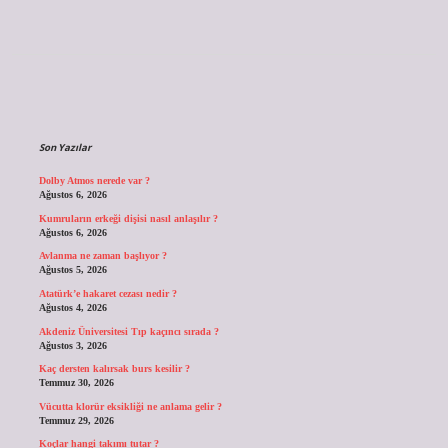
Sidebar
Son Yazılar
Dolby Atmos nerede var ?
Ağustos 6, 2026
Kumruların erkeği dişisi nasıl anlaşılır ?
Ağustos 6, 2026
Avlanma ne zaman başlıyor ?
Ağustos 5, 2026
Atatürk’e hakaret cezası nedir ?
Ağustos 4, 2026
Akdeniz Üniversitesi Tıp kaçıncı sırada ?
Ağustos 3, 2026
Kaç dersten kalırsak burs kesilir ?
Temmuz 30, 2026
Vücutta klorür eksikliği ne anlama gelir ?
Temmuz 29, 2026
Koçlar hangi takımı tutar ?