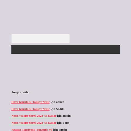
Arama
Son yorumlar
Hava Kurutucu Tahliye Nedir
için
admin
Hava Kurutucu Tahliye Nedir
için
Sadık
Noter Vekalet Ücreti 2024 Ne Kadar
için
admin
Noter Vekalet Ücreti 2024 Ne Kadar
için
Barış
Anason Tansiyonu Yükseltir Mi
için
admin