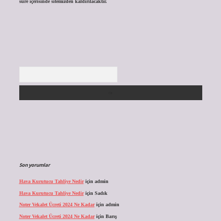
süre içerisinde sitemizden kaldırılacaktır.
Arama
Son yorumlar
Hava Kurutucu Tahliye Nedir
için
admin
Hava Kurutucu Tahliye Nedir
için
Sadık
Noter Vekalet Ücreti 2024 Ne Kadar
için
admin
Noter Vekalet Ücreti 2024 Ne Kadar
için
Barış