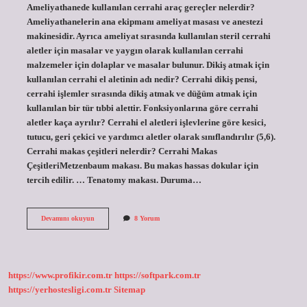
Ameliyathanede kullanılan cerrahi araç gereçler nelerdir?
Ameliyathanelerin ana ekipmanı ameliyat masası ve anestezi
makinesidir. Ayrıca ameliyat sırasında kullanılan steril cerrahi
aletler için masalar ve yaygın olarak kullanılan cerrahi
malzemeler için dolaplar ve masalar bulunur. Dikiş atmak için
kullanılan cerrahi el aletinin adı nedir? Cerrahi dikiş pensi,
cerrahi işlemler sırasında dikiş atmak ve düğüm atmak için
kullanılan bir tür tıbbi alettir. Fonksiyonlarına göre cerrahi
aletler kaça ayrılır? Cerrahi el aletleri işlevlerine göre kesici,
tutucu, geri çekici ve yardımcı aletler olarak sınıflandırılır (5,6).
Cerrahi makas çeşitleri nelerdir? Cerrahi Makas
ÇeşitleriMetzenbaum makası. Bu makas hassas dokular için
tercih edilir. … Tenatomy makası. Duruma…
Ameliyathanede
Devamını okuyun
8 Yorum
Kullanılan
Cerrahi
Aletler
Nelerdir
https://www.profikir.com.tr
https://softpark.com.tr
https://yerhostesligi.com.tr
Sitemap