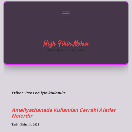
menüyü
Anasayfa
Gizlilik Politikası
Yasal Uyarı
aç
Hakkımızda
Hızlı Fikir Molası
Anlık bilgilerle zihnini tazele!
Etiket:
Pens ne için kullanılır
Ameliyathanede Kullanılan Cerrahi Aletler
Nelerdir
Tarih: Ekim 14, 2024