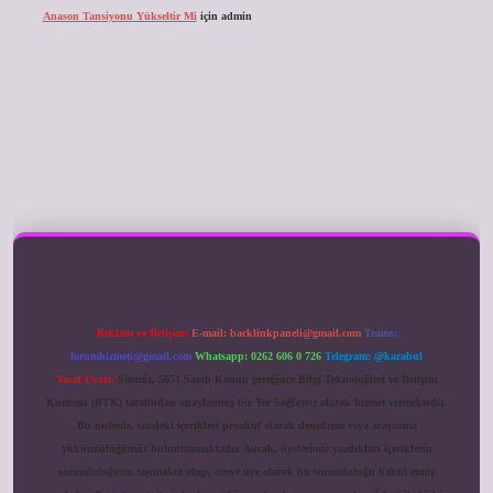
Anason Tansiyonu Yükseltir Mi
için
admin
ilbet giriş
Reklam ve İletişim:
E-mail:
backlinkpaneli@gmail.com
Teams:
forumhizmeti@gmail.com
Whatsapp: 0262 606 0 726
Telegram: @karabul
Yasal Uyarı:
Sitemiz, 5651 Sayılı Kanun gereğince Bilgi Teknolojileri ve İletişim
Kurumu (BTK) tarafından onaylanmış bir Yer Sağlayıcı olarak hizmet vermektedir.
Bu nedenle, sitedeki içerikleri proaktif olarak denetleme veya araştırma
yükümlülüğümüz bulunmamaktadır. Ancak, üyelerimiz yazdıkları içeriklerin
sorumluluğunu taşımakta olup, siteye üye olarak bu sorumluluğu kabul etmiş