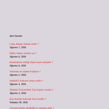
Sidebar
Son Yazılar
Loop döngü sistemi nedir ?
Ağustos 7, 2026
Dolby Atmos nerede var ?
Ağustos 6, 2026
Kumruların erkeği dişisi nasıl anlaşılır ?
Ağustos 6, 2026
Avlanma ne zaman başlıyor ?
Ağustos 5, 2026
Atatürk’e hakaret cezası nedir ?
Ağustos 4, 2026
Akdeniz Üniversitesi Tıp kaçıncı sırada ?
Ağustos 3, 2026
Kaç dersten kalırsak burs kesilir ?
Temmuz 30, 2026
Vücutta klorür eksikliği ne anlama gelir ?