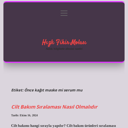
menüyü
Anasayfa
Gizlilik Politikası
Yasal Uyarı
aç
Hakkımızda
Hızlı Fikir Molası
Anlık bilgilerle zihnini tazele!
Etiket:
Önce kağıt maske mi serum mu
Cilt Bakım Sıralaması Nasıl Olmalıdır
Tarih: Ekim 16, 2024
Cilt bakımı hangi sırayla yapılır? Cilt bakım ürünleri sıralaması