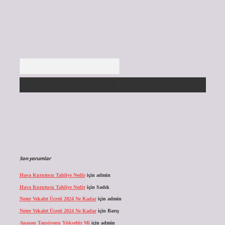
Arama
Son yorumlar
Hava Kurutucu Tahliye Nedir
için
admin
Hava Kurutucu Tahliye Nedir
için
Sadık
Noter Vekalet Ücreti 2024 Ne Kadar
için
admin
Noter Vekalet Ücreti 2024 Ne Kadar
için
Barış
Anason Tansiyonu Yükseltir Mi
için
admin