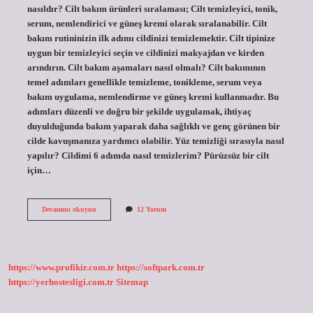
nasıldır? Cilt bakım ürünleri sıralaması; Cilt temizleyici, tonik,
serum, nemlendirici ve güneş kremi olarak sıralanabilir. Cilt
bakım rutininizin ilk adımı cildinizi temizlemektir. Cilt tipinize
uygun bir temizleyici seçin ve cildinizi makyajdan ve kirden
arındırın. Cilt bakım aşamaları nasıl olmalı? Cilt bakımının
temel adımları genellikle temizleme, tonikleme, serum veya
bakım uygulama, nemlendirme ve güneş kremi kullanmadır. Bu
adımları düzenli ve doğru bir şekilde uygulamak, ihtiyaç
duyulduğunda bakım yaparak daha sağlıklı ve genç görünen bir
cilde kavuşmanıza yardımcı olabilir. Yüz temizliği sırasıyla nasıl
yapılır? Cildimi 6 adımda nasıl temizlerim? Pürüzsüz bir cilt
için…
Cilt
Devamını okuyun
12 Yorum
Bakım
Sıralaması
Nasıl
Olmalıdır
https://www.profikir.com.tr
https://softpark.com.tr
https://yerhostesligi.com.tr
Sitemap