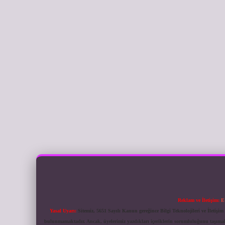
Reklam ve İletişim:
E
Yasal Uyarı:
Sitemiz, 5651 Sayılı Kanun gereğince Bilgi Teknolojileri ve İletiş
bulunmamaktadır. Ancak, üyelerimiz yazdıkları içeriklerin sorumluluğunu taşımakta