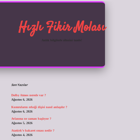
Hızlı Fikir Molası
Anlık bilgilerle zihnini tazele!
Sidebar
ilbet giriş
Son Yazılar
Dolby Atmos nerede var ?
Ağustos 6, 2026
Kumruların erkeği dişisi nasıl anlaşılır ?
Ağustos 6, 2026
Avlanma ne zaman başlıyor ?
Ağustos 5, 2026
Atatürk’e hakaret cezası nedir ?
Ağustos 4, 2026