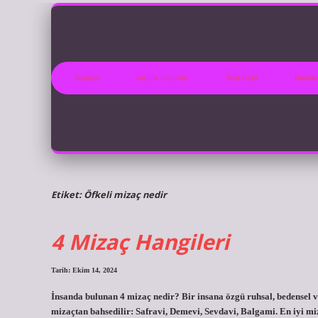
Anasayfa
Gizlilik Politikası
Yasal Uyarı
Hakkım
Etiket:
Öfkeli mizaç nedir
4 Mizaç Hangileri
Tarih: Ekim 14, 2024
İnsanda bulunan 4 mizaç nedir? Bir insana özgü ruhsal, bedensel ve
mizaçtan bahsedilir: Safravi, Demevi, Sevdavi, Balgami. En iyi mi