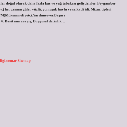
iler doğal olarak daha fazla kas ve yağ tabakası geliştirirler. Peygamber
v.) her zaman güler yüzlü, yumuşak huylu ve şefkatli idi. Mizaç tipleri
TTM)Mükemmeliyetçi.Yardımsever.Başarı
 4: Basit ana arayış; Duygusal derinlik…
ligi.com.tr
Sitemap