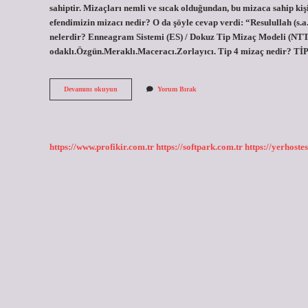
sahiptir. Mizaçları nemli ve sıcak olduğundan, bu mizaca sahip kiş
efendimizin mizacı nedir? O da şöyle cevap verdi: “Resulullah (s.a.
nelerdir? Enneagram Sistemi (ES) / Dokuz Tip Mizaç Modeli (N
odaklı.Özgün.Meraklı.Maceracı.Zorlayıcı. Tip 4 mizaç nedir? TİP
4
Devamını okuyun
Yorum Bırak
Mizaç
Hangileri
https://www.profikir.com.tr
https://softpark.com.tr
https://yerhostes