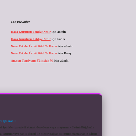
Son yorumlar
Hava Kurutucu Tahliye Nedir
için
admin
Hava Kurutucu Tahliye Nedir
için
Sadık
Noter Vekalet Ücreti 2024 Ne Kadar
için
admin
Noter Vekalet Ücreti 2024 Ne Kadar
için
Barış
Anason Tansiyonu Yükseltir Mi
için
admin
m: @karabul
eki içerikleri proaktif olarak denetleme veya araştırma yükümlülüğümüz
a, kurum veya şahıs şirketi ile hiçbir bağlantısı bulunmamaktadır. Sitede