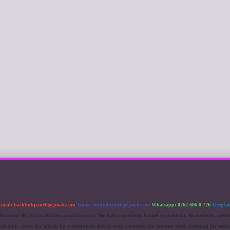
-mail:
backlinkpaneli@gmail.com
Teams:
forumhizmeti@gmail.com
Whatsapp: 0262 606 0 726
Telegra
im Kurumu (BTK) tarafından onaylanmış bir Yer Sağlayıcı olarak hizmet vermektedir. Bu nedenle, sited
 olup, siteye üye olarak bu sorumluluğu kabul etmiş sayılırlar. Bu internet sitesi, herhangi bir mark