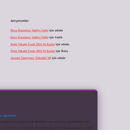
Son yorumlar
Hava Kurutucu Tahliye Nedir
için
admin
Hava Kurutucu Tahliye Nedir
için
Sadık
Noter Vekalet Ücreti 2024 Ne Kadar
için
admin
Noter Vekalet Ücreti 2024 Ne Kadar
için
Barış
Anason Tansiyonu Yükseltir Mi
için
admin
m: @karabul
eki içerikleri proaktif olarak denetleme veya araştırma yükümlülüğümüz
a, kurum veya şahıs şirketi ile hiçbir bağlantısı bulunmamaktadır. Sitede