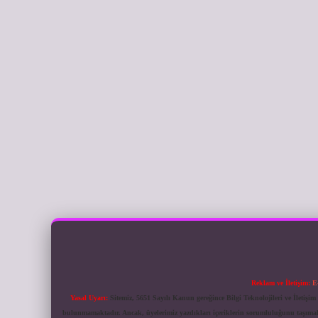
Reklam ve İletişim:
E
Yasal Uyarı:
Sitemiz, 5651 Sayılı Kanun gereğince Bilgi Teknolojileri ve İletiş
bulunmamaktadır. Ancak, üyelerimiz yazdıkları içeriklerin sorumluluğunu taşımakta