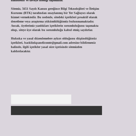
halindedir ve tavsiye niteliği taşımazlar.
Sitemiz, 5651 Sayılı Kanun gereğince Bilgi Teknolojileri ve İletişim
Kurumu (BTK) tarafından onaylanmış bir Yer Sağlayıcı olarak
hizmet vermektedir. Bu nedenle, sitedeki içerikleri proaktif olarak
denetleme veya araştırma yükümlülüğümüz bulunmamaktadır.
Ancak, üyelerimiz yazdıkları içeriklerin sorumluluğunu taşımakta
olup, siteye üye olarak bu sorumluluğu kabul etmiş sayılırlar.
Hukuka ve yasal düzenlemelere aykırı olduğunu düşündüğünüz
içerikleri,
backlinkpanelicomtr@gmail.com
adresine bildirmeniz
halinde, ilgili içerikler yasal süre içerisinde sitemizden
kaldırılacaktır.
Arama