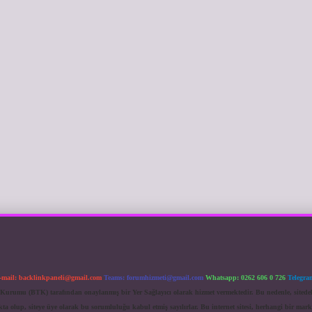
-mail:
backlinkpaneli@gmail.com
Teams:
forumhizmeti@gmail.com
Whatsapp: 0262 606 0 726
Telegra
im Kurumu (BTK) tarafından onaylanmış bir Yer Sağlayıcı olarak hizmet vermektedir. Bu nedenle, sited
 olup, siteye üye olarak bu sorumluluğu kabul etmiş sayılırlar. Bu internet sitesi, herhangi bir mark