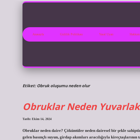
Anasayfa
Gizlilik Politikası
Yasal Uyarı
Hakkım
Etiket:
Obruk oluşumu neden olur
Obruklar Neden Yuvarlak
Tarih: Ekim 14, 2024
Obruklar neden daire? Çöküntüler neden dairesel bir şekle sahipt
gelen basınçlı suyun, girdap akımları aracılığıyla kireçtaşlarını