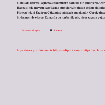
oldukları dairesel aşınma, çöküntülere dairesel bir şekil verir. Ob
Havzası’nda mevcut karstlaşma süreçleriyle oluşan çökme dolinle
Platosu’ndaki Kızören Çöküntüsü’nü ifade etmektedir. Obruk oluşu
birleşmesiyle oluşur. Zamanla bu karbonik asit, kireç taşının yoğ
Obruklar
Devamını okuyun
6 Yorum
Neden
Yuvarlaktır
https://www.profikir.com.tr
https://softpark.com.tr
https://yerhostes