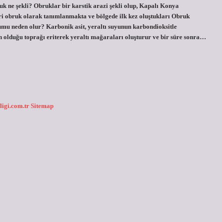
ruk ne şekli? Obruklar bir karstik arazi şekli olup, Kapalı Konya
ri obruk olarak tanımlanmakta ve bölgede ilk kez oluştukları Obruk
mu neden olur? Karbonik asit, yeraltı suyunun karbondioksitle
un olduğu toprağı eriterek yeraltı mağaraları oluşturur ve bir süre sonra…
ligi.com.tr
Sitemap