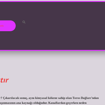
ızda
tır
ir? Çıkarılacak sonuç, aynı kimyasal kökene sahip olan Toros Dağları’ndan
n taşınmasının ana kaynağı olduğudur. Kanallardan geçerken neden