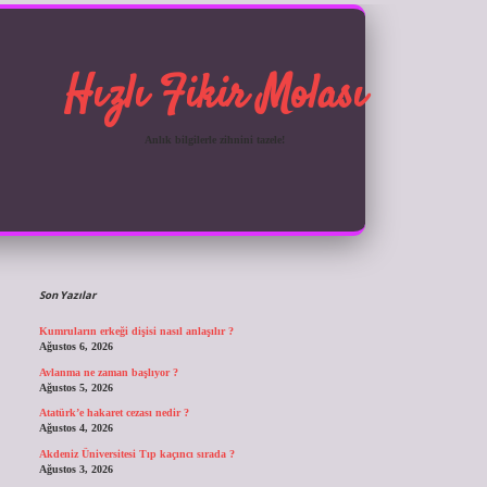
Hızlı Fikir Molası
Anlık bilgilerle zihnini tazele!
Sidebar
ilbet giriş
Son Yazılar
Kumruların erkeği dişisi nasıl anlaşılır ?
Ağustos 6, 2026
Avlanma ne zaman başlıyor ?
Ağustos 5, 2026
Atatürk’e hakaret cezası nedir ?
Ağustos 4, 2026
Akdeniz Üniversitesi Tıp kaçıncı sırada ?
Ağustos 3, 2026