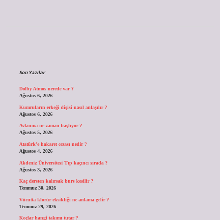
Sidebar
Son Yazılar
Dolby Atmos nerede var ?
Ağustos 6, 2026
Kumruların erkeği dişisi nasıl anlaşılır ?
Ağustos 6, 2026
Avlanma ne zaman başlıyor ?
Ağustos 5, 2026
Atatürk’e hakaret cezası nedir ?
Ağustos 4, 2026
Akdeniz Üniversitesi Tıp kaçıncı sırada ?
Ağustos 3, 2026
Kaç dersten kalırsak burs kesilir ?
Temmuz 30, 2026
Vücutta klorür eksikliği ne anlama gelir ?
Temmuz 29, 2026
Koçlar hangi takımı tutar ?