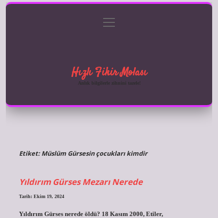
menüyü
Anasayfa
Gizlilik Politikası
Yasal Uyarı
aç
Hakkımızda
Hızlı Fikir Molası
Anlık bilgilerle zihnini tazele!
Etiket:
Müslüm Gürsesin çocukları kimdir
Yıldırım Gürses Mezarı Nerede
Tarih: Ekim 19, 2024
Yıldırım Gürses nerede öldü? 18 Kasım 2000, Etiler,