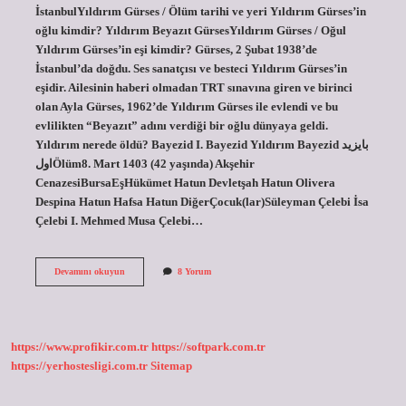
İstanbulYıldırım Gürses / Ölüm tarihi ve yeri Yıldırım Gürses’in
oğlu kimdir? Yıldırım Beyazıt GürsesYıldırım Gürses / Oğul
Yıldırım Gürses’in eşi kimdir? Gürses, 2 Şubat 1938’de
İstanbul’da doğdu. Ses sanatçısı ve besteci Yıldırım Gürses’in
eşidir. Ailesinin haberi olmadan TRT sınavına giren ve birinci
olan Ayla Gürses, 1962’de Yıldırım Gürses ile evlendi ve bu
evlilikten “Beyazıt” adını verdiği bir oğlu dünyaya geldi.
Yıldırım nerede öldü? Bayezid I. Bayezid Yıldırım Bayezid بايزيد
اولÖlüm8. Mart 1403 (42 yaşında) Akşehir
CenazesiBursaEşHükümet Hatun Devletşah Hatun Olivera
Despina Hatun Hafsa Hatun DiğerÇocuk(lar)Süleyman Çelebi İsa
Çelebi I. Mehmed Musa Çelebi…
Yıldırım
Devamını okuyun
8 Yorum
Gürses
Mezarı
Nerede
https://www.profikir.com.tr
https://softpark.com.tr
https://yerhostesligi.com.tr
Sitemap