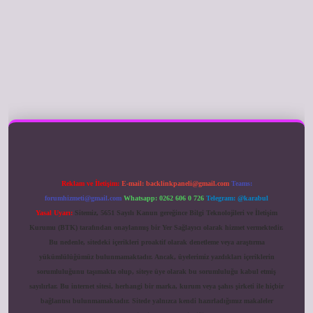
ilbet giriş
Reklam ve İletişim:
E-mail:
backlinkpaneli@gmail.com
Teams:
forumhizmeti@gmail.com
Whatsapp: 0262 606 0 726
Telegram: @karabul
Yasal Uyarı:
Sitemiz, 5651 Sayılı Kanun gereğince Bilgi Teknolojileri ve İletişim
Kurumu (BTK) tarafından onaylanmış bir Yer Sağlayıcı olarak hizmet vermektedir.
Bu nedenle, sitedeki içerikleri proaktif olarak denetleme veya araştırma
yükümlülüğümüz bulunmamaktadır. Ancak, üyelerimiz yazdıkları içeriklerin
sorumluluğunu taşımakta olup, siteye üye olarak bu sorumluluğu kabul etmiş
sayılırlar. Bu internet sitesi, herhangi bir marka, kurum veya şahıs şirketi ile hiçbir
bağlantısı bulunmamaktadır. Sitede yalnızca kendi hazırladığımız makaleler