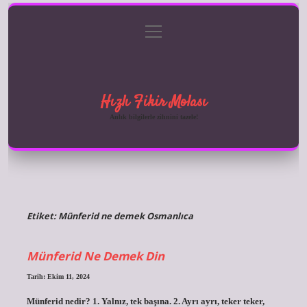
menüyü
Anasayfa
Gizlilik Politikası
Yasal Uyarı
aç
Hakkımızda
Hızlı Fikir Molası
Anlık bilgilerle zihnini tazele!
Etiket:
Münferid ne demek Osmanlıca
Münferid Ne Demek Din
Tarih: Ekim 11, 2024
Münferid nedir? 1. Yalnız, tek başına. 2. Ayrı ayrı, teker teker,