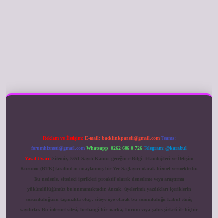
ilbet giriş
Reklam ve İletişim:
E-mail:
backlinkpaneli@gmail.com
Teams:
forumhizmeti@gmail.com
Whatsapp: 0262 606 0 726
Telegram: @karabul
Yasal Uyarı:
Sitemiz, 5651 Sayılı Kanun gereğince Bilgi Teknolojileri ve İletişim
Kurumu (BTK) tarafından onaylanmış bir Yer Sağlayıcı olarak hizmet vermektedir.
Bu nedenle, sitedeki içerikleri proaktif olarak denetleme veya araştırma
yükümlülüğümüz bulunmamaktadır. Ancak, üyelerimiz yazdıkları içeriklerin
sorumluluğunu taşımakta olup, siteye üye olarak bu sorumluluğu kabul etmiş
sayılırlar. Bu internet sitesi, herhangi bir marka, kurum veya şahıs şirketi ile hiçbir