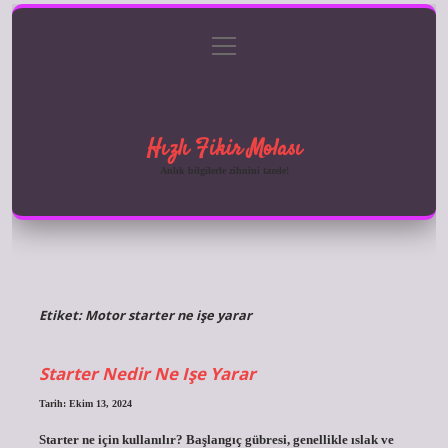
menüyü
Anasayfa
Gizlilik Politikası
Yasal Uyarı
aç
Hakkımızda
Hızlı Fikir Molası
Anlık bilgilerle zihnini tazele!
Etiket:
Motor starter ne işe yarar
Starter Nedir Ne Işe Yarar
Tarih: Ekim 13, 2024
Starter ne için kullanılır? Başlangıç ​​gübresi, genellikle ıslak ve