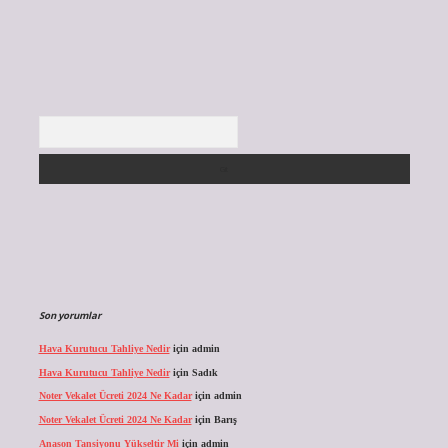
Arama
Son yorumlar
Hava Kurutucu Tahliye Nedir
için
admin
Hava Kurutucu Tahliye Nedir
için
Sadık
Noter Vekalet Ücreti 2024 Ne Kadar
için
admin
Noter Vekalet Ücreti 2024 Ne Kadar
için
Barış
Anason Tansiyonu Yükseltir Mi
için
admin