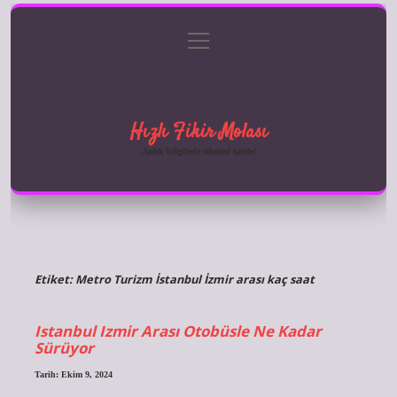
menüyü
Anasayfa
Gizlilik Politikası
Yasal Uyarı
aç
Hakkımızda
Hızlı Fikir Molası
Anlık bilgilerle zihnini tazele!
Etiket:
Metro Turizm İstanbul İzmir arası kaç saat
Istanbul Izmir Arası Otobüsle Ne Kadar
Sürüyor
Tarih: Ekim 9, 2024