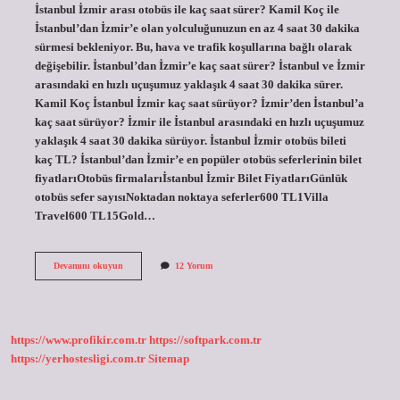
İstanbul İzmir arası otobüs ile kaç saat sürer? Kamil Koç ile
İstanbul’dan İzmir’e olan yolculuğunuzun en az 4 saat 30 dakika
sürmesi bekleniyor. Bu, hava ve trafik koşullarına bağlı olarak
değişebilir. İstanbul’dan İzmir’e kaç saat sürer? İstanbul ve İzmir
arasındaki en hızlı uçuşumuz yaklaşık 4 saat 30 dakika sürer.
Kamil Koç İstanbul İzmir kaç saat sürüyor? İzmir’den İstanbul’a
kaç saat sürüyor? İzmir ile İstanbul arasındaki en hızlı uçuşumuz
yaklaşık 4 saat 30 dakika sürüyor. İstanbul İzmir otobüs bileti
kaç TL? İstanbul’dan İzmir’e en popüler otobüs seferlerinin bilet
fiyatlarıOtobüs firmalarıİstanbul İzmir Bilet FiyatlarıGünlük
otobüs sefer sayısıNoktadan noktaya seferler600 TL1Villa
Travel600 TL15Gold…
Istanbul
Devamını okuyun
12 Yorum
Izmir
Arası
Otobüsle
Ne
Kadar
https://www.profikir.com.tr
https://softpark.com.tr
Sürüyor
https://yerhostesligi.com.tr
Sitemap