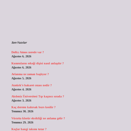
Sidebar
Son Yazılar
Dolby Atmos nerede var ?
Ağustos 6, 2026
Kumruların erkeği dişisi nasıl anlaşılır ?
Ağustos 6, 2026
Avlanma ne zaman başlıyor ?
Ağustos 5, 2026
Atatürk’e hakaret cezası nedir ?
Ağustos 4, 2026
Akdeniz Üniversitesi Tıp kaçıncı sırada ?
Ağustos 3, 2026
Kaç dersten kalırsak burs kesilir ?
Temmuz 30, 2026
Vücutta klorür eksikliği ne anlama gelir ?
Temmuz 29, 2026
Koçlar hangi takımı tutar ?