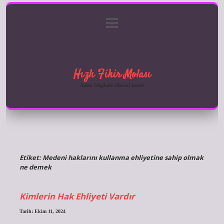
menüyü
Anasayfa
Gizlilik Politikası
Yasal Uyarı
aç
Hakkımızda
Hızlı Fikir Molası
Anlık bilgilerle zihnini tazele!
Etiket:
Medeni haklarını kullanma ehliyetine sahip olmak
ne demek
Kimlerin Hak Ehliyeti Vardır
Tarih: Ekim 11, 2024