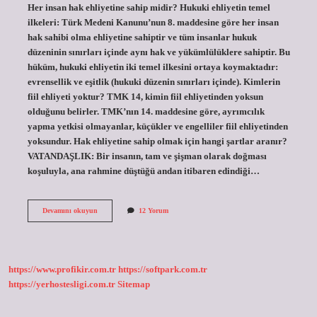
Her insan hak ehliyetine sahip midir? Hukuki ehliyetin temel
ilkeleri: Türk Medeni Kanunu’nun 8. maddesine göre her insan
hak sahibi olma ehliyetine sahiptir ve tüm insanlar hukuk
düzeninin sınırları içinde aynı hak ve yükümlülüklere sahiptir. Bu
hüküm, hukuki ehliyetin iki temel ilkesini ortaya koymaktadır:
evrensellik ve eşitlik (hukuki düzenin sınırları içinde). Kimlerin
fiil ehliyeti yoktur? TMK 14, kimin fiil ehliyetinden yoksun
olduğunu belirler. TMK’nın 14. maddesine göre, ayrımcılık
yapma yetkisi olmayanlar, küçükler ve engelliler fiil ehliyetinden
yoksundur. Hak ehliyetine sahip olmak için hangi şartlar aranır?
VATANDAŞLIK: Bir insanın, tam ve şişman olarak doğması
koşuluyla, ana rahmine düştüğü andan itibaren edindiği…
Kimlerin
Devamını okuyun
12 Yorum
Hak
Ehliyeti
Vardır
https://www.profikir.com.tr
https://softpark.com.tr
https://yerhostesligi.com.tr
Sitemap