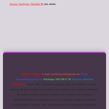
Anason Tansiyonu Yükseltir Mi
için
admin
ilbet giriş
Reklam ve İletişim:
E-mail:
backlinkpaneli@gmail.com
Teams:
forumhizmeti@gmail.com
Whatsapp: 0262 606 0 726
Telegram: @karabul
Yasal Uyarı:
Sitemiz, 5651 Sayılı Kanun gereğince Bilgi Teknolojileri ve İletişim
Kurumu (BTK) tarafından onaylanmış bir Yer Sağlayıcı olarak hizmet vermektedir.
Bu nedenle, sitedeki içerikleri proaktif olarak denetleme veya araştırma
yükümlülüğümüz bulunmamaktadır. Ancak, üyelerimiz yazdıkları içeriklerin
sorumluluğunu taşımakta olup, siteye üye olarak bu sorumluluğu kabul etmiş