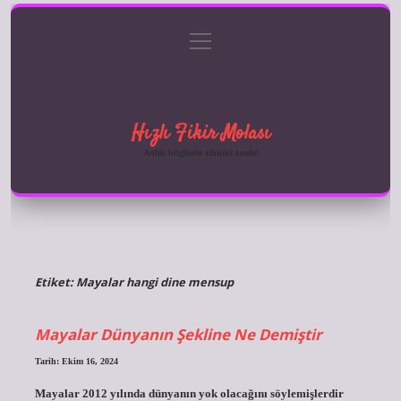
menüyü
Anasayfa
Gizlilik Politikası
Yasal Uyarı
aç
Hakkımızda
Hızlı Fikir Molası
Anlık bilgilerle zihnini tazele!
Etiket:
Mayalar hangi dine mensup
Mayalar Dünyanın Şekline Ne Demiştir
Tarih: Ekim 16, 2024
Mayalar 2012 yılında dünyanın yok olacağını söylemişlerdir