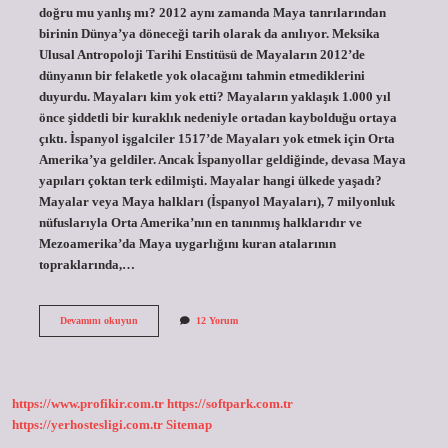
doğru mu yanlış mı? 2012 aynı zamanda Maya tanrılarından
birinin Dünya’ya döneceği tarih olarak da anılıyor. Meksika
Ulusal Antropoloji Tarihi Enstitüsü de Mayaların 2012’de
dünyanın bir felaketle yok olacağını tahmin etmediklerini
duyurdu. Mayaları kim yok etti? Mayaların yaklaşık 1.000 yıl
önce şiddetli bir kuraklık nedeniyle ortadan kaybolduğu ortaya
çıktı. İspanyol işgalciler 1517’de Mayaları yok etmek için Orta
Amerika’ya geldiler. Ancak İspanyollar geldiğinde, devasa Maya
yapıları çoktan terk edilmişti. Mayalar hangi ülkede yaşadı?
Mayalar veya Maya halkları (İspanyol Mayaları), 7 milyonluk
nüfuslarıyla Orta Amerika’nın en tanınmış halklarıdır ve
Mezoamerika’da Maya uygarlığını kuran atalarının
topraklarında,…
Mayalar
Devamını okuyun
12 Yorum
Dünyanın
Şekline
Ne
Demiştir
https://www.profikir.com.tr
https://softpark.com.tr
https://yerhostesligi.com.tr
Sitemap