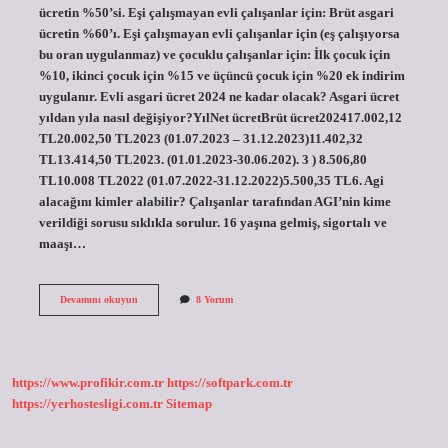
ücretin %50’si. Eşi çalışmayan evli çalışanlar için: Brüt asgari
ücretin %60’ı. Eşi çalışmayan evli çalışanlar için (eş çalışıyorsa
bu oran uygulanmaz) ve çocuklu çalışanlar için: İlk çocuk için
%10, ikinci çocuk için %15 ve üçüncü çocuk için %20 ek indirim
uygulanır. Evli asgari ücret 2024 ne kadar olacak? Asgari ücret
yıldan yıla nasıl değişiyor?YılNet ücretBrüt ücret202417.002,12
TL20.002,50 TL2023 (01.07.2023 – 31.12.2023)11.402,32
TL13.414,50 TL2023. (01.01.2023-30.06.202). 3 ) 8.506,80
TL10.008 TL2022 (01.07.2022-31.12.2022)5.500,35 TL6. Agi
alacağını kimler alabilir? Çalışanlar tarafından AGI’nin kime
verildiği sorusu sıklıkla sorulur. 16 yaşına gelmiş, sigortalı ve
maaşı…
Devletin
Devamını okuyun
8 Yorum
Verdiği
Agi
Ne
Kadar
https://www.profikir.com.tr
https://softpark.com.tr
https://yerhostesligi.com.tr
Sitemap