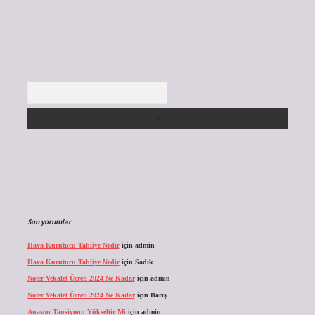
Arama
Son yorumlar
Hava Kurutucu Tahliye Nedir
için
admin
Hava Kurutucu Tahliye Nedir
için
Sadık
Noter Vekalet Ücreti 2024 Ne Kadar
için
admin
Noter Vekalet Ücreti 2024 Ne Kadar
için
Barış
Anason Tansiyonu Yükseltir Mi
için
admin