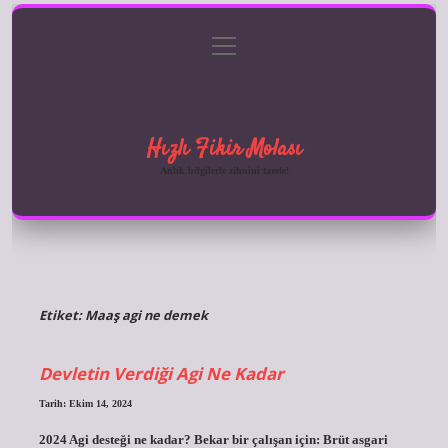
menüyü
Anasayfa
Gizlilik Politikası
Yasal Uyarı
aç
Hakkımızda
Hızlı Fikir Molası
Anlık bilgilerle zihnini tazele!
Etiket:
Maaş agi ne demek
Devletin Verdiği Agi Ne Kadar
Tarih: Ekim 14, 2024
2024 Agi desteği ne kadar? Bekar bir çalışan için: Brüt asgari