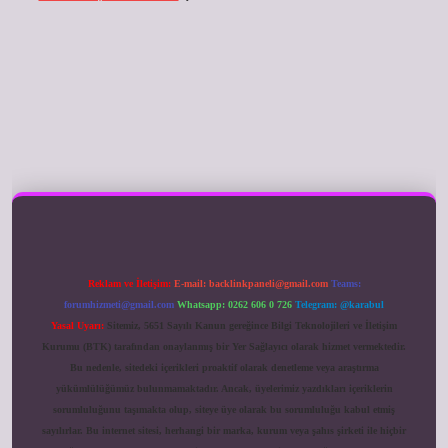
ilbet giriş
Reklam ve İletişim:
E-mail:
backlinkpaneli@gmail.com
Teams:
forumhizmeti@gmail.com
Whatsapp: 0262 606 0 726
Telegram: @karabul
Yasal Uyarı:
Sitemiz, 5651 Sayılı Kanun gereğince Bilgi Teknolojileri ve İletişim
Kurumu (BTK) tarafından onaylanmış bir Yer Sağlayıcı olarak hizmet vermektedir.
Bu nedenle, sitedeki içerikleri proaktif olarak denetleme veya araştırma
yükümlülüğümüz bulunmamaktadır. Ancak, üyelerimiz yazdıkları içeriklerin
sorumluluğunu taşımakta olup, siteye üye olarak bu sorumluluğu kabul etmiş
sayılırlar. Bu internet sitesi, herhangi bir marka, kurum veya şahıs şirketi ile hiçbir