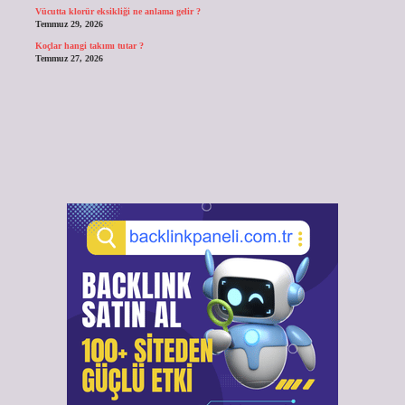
Vücutta klorür eksikliği ne anlama gelir ?
Temmuz 29, 2026
Koçlar hangi takımı tutar ?
Temmuz 27, 2026