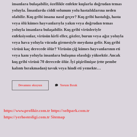
insanlara bulaşabilir, özellikle enfekte kuşlarla doğrudan temas
yoluyla. İnsanlarda ciddi solunum yolu hastalıklarına neden
olabilir. Kuş gribi insana nasıl geçer? Kuş gribi hastalığı, hasta
veya ölü kümes hayvanlarıyla yakın veya doğrudan temas
yoluyla insanlara bulaşabilir. Kuş gribi virüsleriyle
enfeksiyonlar, virüsün kirli eller, gözler, burun veya ağız yoluyla
veya hava yoluyla vücuda girmesiyle meydana gelir. Kuş gribi
virüsü kaç derecede ölür? Virüsün çiğ kümes hayvanlarının eti
veya kanı yoluyla insanlara bulaşma olasılığı yüksektir. Ancak
kuş gribi virüsü 70 derecede ölür. İyi pişirilmişse (ette pembe
kalıntı bırakmadan) tavuk veya hindi eti yemekte…
Kuş
Devamını okuyun
Yorum Bırak
Gribi
Tehlikeli
Mi
https://www.profikir.com.tr
https://softpark.com.tr
https://yerhostesligi.com.tr
Sitemap