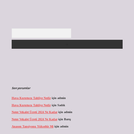
Arama
Son yorumlar
Hava Kurutucu Tahliye Nedir
için
admin
Hava Kurutucu Tahliye Nedir
için
Sadık
Noter Vekalet Ücreti 2024 Ne Kadar
için
admin
Noter Vekalet Ücreti 2024 Ne Kadar
için
Barış
Anason Tansiyonu Yükseltir Mi
için
admin