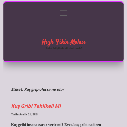
menüyü
Anasayfa
Gizlilik Politikası
Yasal Uyarı
aç
Hakkımızda
Hızlı Fikir Molası
Anlık bilgilerle zihnini tazele!
Etiket:
Kuş grip olursa ne olur
Kuş Gribi Tehlikeli Mi
Tarih: Aralık 21, 2024
Kuş gribi insana zarar verir mi? Evet, kuş gribi nadiren