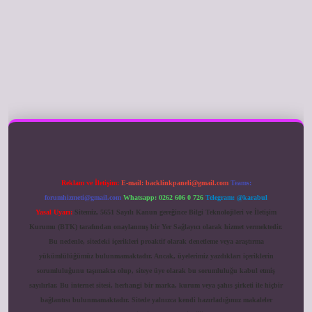
ilbet giriş
Reklam ve İletişim:
E-mail:
backlinkpaneli@gmail.com
Teams:
forumhizmeti@gmail.com
Whatsapp: 0262 606 0 726
Telegram: @karabul
Yasal Uyarı:
Sitemiz, 5651 Sayılı Kanun gereğince Bilgi Teknolojileri ve İletişim
Kurumu (BTK) tarafından onaylanmış bir Yer Sağlayıcı olarak hizmet vermektedir.
Bu nedenle, sitedeki içerikleri proaktif olarak denetleme veya araştırma
yükümlülüğümüz bulunmamaktadır. Ancak, üyelerimiz yazdıkları içeriklerin
sorumluluğunu taşımakta olup, siteye üye olarak bu sorumluluğu kabul etmiş
sayılırlar. Bu internet sitesi, herhangi bir marka, kurum veya şahıs şirketi ile hiçbir
bağlantısı bulunmamaktadır. Sitede yalnızca kendi hazırladığımız makaleler