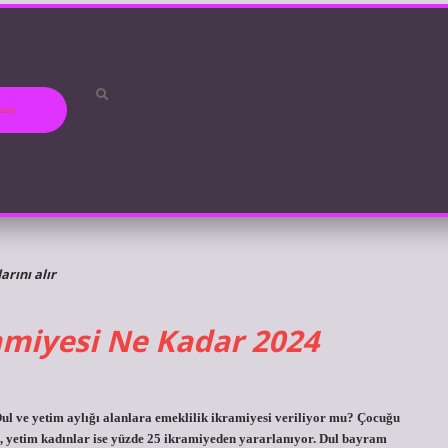
ızda
rını alır
amiyesi Ne Kadar 2024
ul ve yetim aylığı alanlara emeklilik ikramiyesi veriliyor mu? Çocuğu
, yetim kadınlar ise yüzde 25 ikramiyeden yararlanıyor. Dul bayram