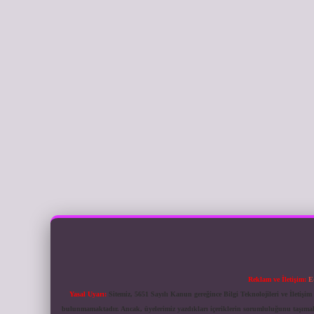
Reklam ve İletişim:
E
Yasal Uyarı:
Sitemiz, 5651 Sayılı Kanun gereğince Bilgi Teknolojileri ve İletiş
bulunmamaktadır. Ancak, üyelerimiz yazdıkları içeriklerin sorumluluğunu taşımakta