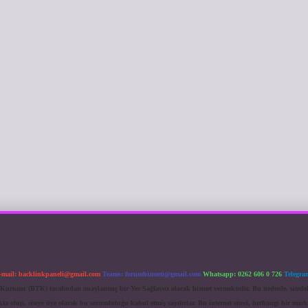
-mail:
backlinkpaneli@gmail.com
Teams:
forumhizmeti@gmail.com
Whatsapp: 0262 606 0 726
Telegra
im Kurumu (BTK) tarafından onaylanmış bir Yer Sağlayıcı olarak hizmet vermektedir. Bu nedenle, sited
 olup, siteye üye olarak bu sorumluluğu kabul etmiş sayılırlar. Bu internet sitesi, herhangi bir mark