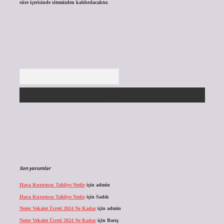
süre içerisinde sitemizden kaldırılacaktır.
Arama
Son yorumlar
Hava Kurutucu Tahliye Nedir
için
admin
Hava Kurutucu Tahliye Nedir
için
Sadık
Noter Vekalet Ücreti 2024 Ne Kadar
için
admin
Noter Vekalet Ücreti 2024 Ne Kadar
için
Barış