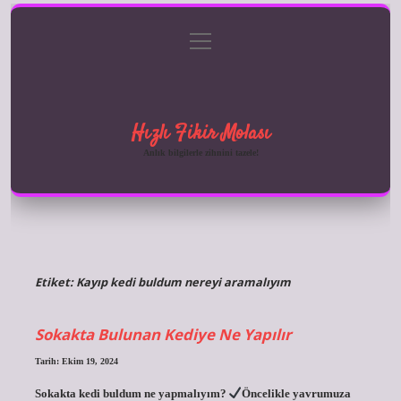
menüyü
Anasayfa
Gizlilik Politikası
Yasal Uyarı
aç
Hakkımızda
Hızlı Fikir Molası
Anlık bilgilerle zihnini tazele!
Etiket:
Kayıp kedi buldum nereyi aramalıyım
Sokakta Bulunan Kediye Ne Yapılır
Tarih: Ekim 19, 2024
Sokakta kedi buldum ne yapmalıyım?
Öncelikle yavrumuza