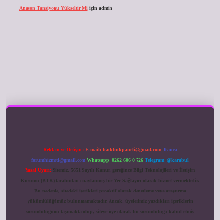
Anason Tansiyonu Yükseltir Mi
için
admin
ilbet giriş
Reklam ve İletişim:
E-mail:
backlinkpaneli@gmail.com
Teams:
forumhizmeti@gmail.com
Whatsapp: 0262 606 0 726
Telegram: @karabul
Yasal Uyarı:
Sitemiz, 5651 Sayılı Kanun gereğince Bilgi Teknolojileri ve İletişim
Kurumu (BTK) tarafından onaylanmış bir Yer Sağlayıcı olarak hizmet vermektedir.
Bu nedenle, sitedeki içerikleri proaktif olarak denetleme veya araştırma
yükümlülüğümüz bulunmamaktadır. Ancak, üyelerimiz yazdıkları içeriklerin
sorumluluğunu taşımakta olup, siteye üye olarak bu sorumluluğu kabul etmiş