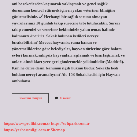
ani hareketlerden kaçınarak yaklaşmalı ve genel sağlık
durumunu kontrol ettirmek için en yakın veteriner kliniğine
götürmelisiniz.
Herhangi bir sağlık sorunu olmayan
yavrularımız 10 günlük takip sürecine tabi tutulacaktır. Süreci
takip etmenizi ve veteriner hekiminizle yakın temas halinde
kalmanızı öneririz. Sokak bulunan kedileri nereye
bırakabilirim? Mevcut hayvan koruma kanun ve
yönetmeliklerine göre belediyeler, hayvan türlerine göre bakım
evleri kurmak, sahipsiz hayvanları aşılamak ve kısırlaştırmak ve
onları alındıkları yere geri göndermekle yükümlüdür (Madde 6).
Kim ne derse desin, kanunun ilgili hükmü budur. Sokakta kedi
buldum nereyi aramalıyım? Alo 153 Sokak kedisi için Hayvan
ambulansı…
Sokakta
Devamını okuyun
8 Yorum
Bulunan
Kediye
Ne
Yapılır
https://www.profikir.com.tr
https://softpark.com.tr
https://yerhostesligi.com.tr
Sitemap